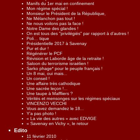
Manifs du 1er mai en confinement
Mon régime spécial !
Monsieur le Président de la République,
Ne Mélanchon pas tout !
Ne nous voilons pas la face !
Notre Dame des glandes !
On est tous des "privilégiés" par rapport à d’autres !
Poli… tique
Présidentielle 2017 à Savenay
Pur et dur !
Régénérer le PCF
Révision et Laborde âge de la retraite !
Saloon du terrorisme israélien !
Sarko phage* pour le peuple français !
Un 8 mai, oui mais...
Un conseil !
Une affaire très cathodique
Une sacrée leçon !...
Une taupe à Maffliers ?
Vérités et mensonges sur les régimes spéciaux
VINCENZO VECCHI
Vous avez demandez le 18...
Y’a pas photo !
« La vie des autres » avec EDVIGE
« Savenay en Vichy », le retour
Edito
11 février 2010