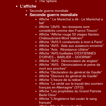
The Sphere
L’affiche
Seconde guerre mondiale
Seconde guerre mondiale
Affiche " Le Maréchal a dit - Le Maréchal a
fait"
Affiche "(AVIS : les résistants sont
considérés comme des Francs-Tireurs"
Affiche "Affiche rouge 50 otages Nantes-
Châteaubriant-Mont Valérien"
Affiche "AVIS 5 condamnés à mort à Paris"
Affiche "AVIS : Aide aux aviateurs ennemis"
Affiche "Avis : Résistance côtière"
Affiche "AVIS fusillades D’ESTIENNES
D’ORVES – BARLIER – DOORNIK"
Affiche "AVIS : Dénonciation de anglais"
Affiche "AVIS : Dénonciations et peine de
mort aux proches"
Affiche "Déclaration du général de Gaulle"
Affiche "Discours du général de Gaulle"
Affiche "L’heure de la relève"
Affiche "La vérité sur le travail des ouvriers
français en Allemagne" (STO)
Affiche "Les prophéties du Grand Patriote
Barbi Chou"
Affiche "L’Angleterre fait couler le sang
français"