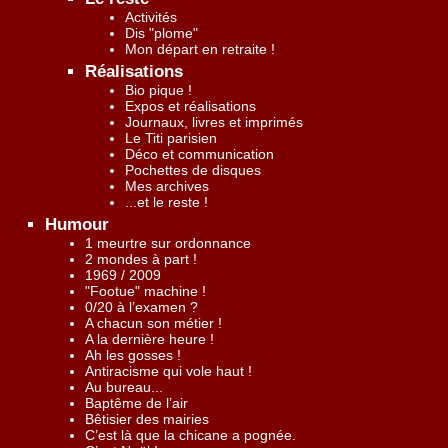
Activités
Dis "plome"
Mon départ en retraite !
Réalisations
Bio pique !
Expos et réalisations
Journaux, livres et imprimés
Le Titi parisien
Déco et communication
Pochettes de disques
Mes archives
...et le reste !
Humour
1 meurtre sur ordonnance
2 mondes à part !
1969 / 2009
"Footue" machine !
0/20 à l’examen ?
A chacun son métier !
A la dernière heure !
Ah les gosses !
Antiracisme qui vole haut !
Au bureau...
Baptême de l’air
Bêtisier des mairies
C’est là que la chicane a pognée.