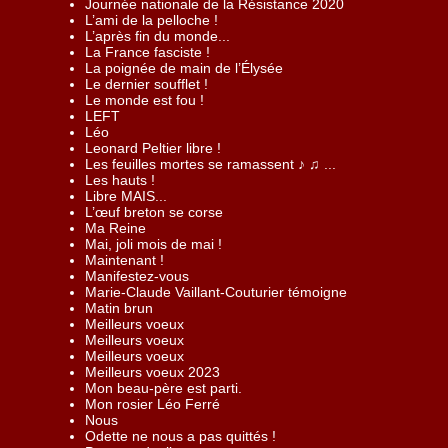
Journée nationale de la Résistance 2020
L’ami de la pelloche !
L’après fin du monde...
La France fasciste !
La poignée de main de l’Élysée
Le dernier soufflet !
Le monde est fou !
LEFT
Léo
Leonard Peltier libre !
Les feuilles mortes se ramassent ♪ ♫ ...
Les hauts !
Libre MAIS...
L’œuf breton se corse
Ma Reine
Mai, joli mois de mai !
Maintenant !
Manifestez-vous
Marie-Claude Vaillant-Couturier témoigne
Matin brun
Meilleurs voeux
Meilleurs voeux
Meilleurs voeux
Meilleurs voeux 2023
Mon beau-père est parti.
Mon rosier Léo Ferré
Nous
Odette ne nous a pas quittés !