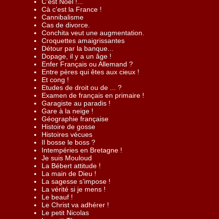
C’est Noël !...
Cà c’est la France !
Cannibalisme
Cas de divorce.
Conchita veut une augmentation.
Croquettes amaigrissantes
Détour par la banque...
Dopage, il y a un âge !
Enfer Français ou Allemand ?
Entre pères qui êtes aux cieux !
Et cong !
Etudes de droit ou de ... ?
Examen de français en primaire !
Garagiste au paradis !
Gare à la neige !
Géographie française
Histoire de gosse
Histoires vécues
Il bosse le boss ?
Intempéries en Bretagne !
Je suis Mouloud
La Bébert attitude !
La main de Dieu !
La sagesse s’impose !
La vérité si je mens !
Le beauf !
Le Christ va adhérer !
Le petit Nicolas