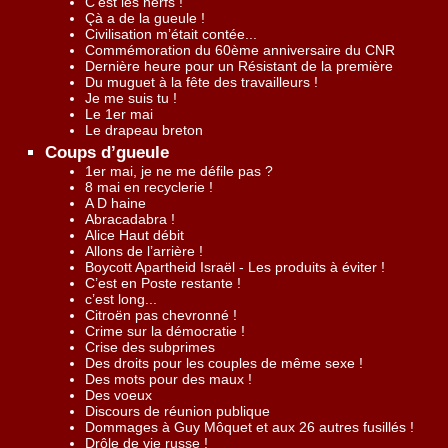
C’est les nerfs !
Çà a de la gueule !
Civilisation m’était contée...
Commémoration du 60ème anniversaire du CNR
Dernière heure pour un Résistant de la première
Du muguet à la fête des travailleurs !
Je me suis tu !
Le 1er mai
Le drapeau breton
Coups d’gueule
1er mai, je ne me défile pas ?
8 mai en recyclerie !
A D haine
Abracadabra !
Alice Haut débit
Allons de l’arrière !
Boycott Apartheid Israël - Les produits à éviter !
C’est en Poste restante !
c’est long...
Citroën pas chevronné !
Crime sur la démocratie !
Crise des subprimes
Des droits pour les couples de même sexe !
Des mots pour des maux !
Des voeux
Discours de réunion publique
Dommages à Guy Môquet et aux 26 autres fusillés !
Drôle de vie russe !