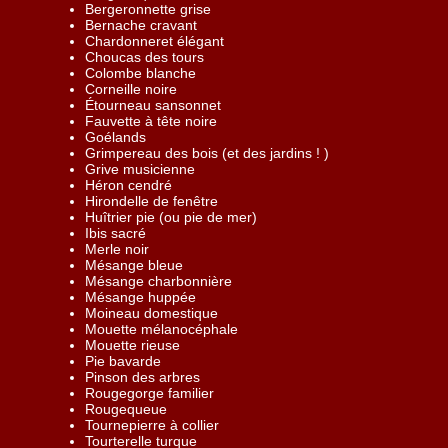
Bergeronnette grise
Bernache cravant
Chardonneret élégant
Choucas des tours
Colombe blanche
Corneille noire
Étourneau sansonnet
Fauvette à tête noire
Goélands
Grimpereau des bois (et des jardins ! )
Grive musicienne
Héron cendré
Hirondelle de fenêtre
Huîtrier pie (ou pie de mer)
Ibis sacré
Merle noir
Mésange bleue
Mésange charbonnière
Mésange huppée
Moineau domestique
Mouette mélanocéphale
Mouette rieuse
Pie bavarde
Pinson des arbres
Rougegorge familier
Rougequeue
Tournepierre à collier
Tourterelle turque