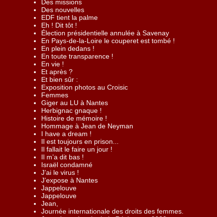
Des missions
Des nouvelles
EDF tient la palme
Eh ! Dit tôt !
Élection présidentielle annulée à Savenay
En Pays-de-la-Loire le couperet est tombé !
En plein dedans !
En toute transparence !
En vie !
Et après ?
Et bien sûr :
Exposition photos au Croisic
Femmes
Giger au LU à Nantes
Herbignac gnaque !
Histoire de mémoire !
Hommage à Jean de Neyman
I have a dream !
Il est toujours en prison...
Il fallait le faire un jour !
Il m’a dit bas !
Israël condamné
J’ai le virus !
J’expose à Nantes
Jappelouve
Jappelouve
Jean,
Journée internationale des droits des femmes.