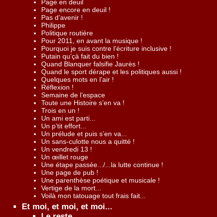
Page en deuil
Page encore en deuil !
Pas d’avenir !
Philippe
Politique routière
Pour 2011, en avant la musique !
Pourquoi je suis contre l’écriture inclusive !
Putain qu’çà fait du bien !
Quand Blanquer falsifie Jaurès !
Quand le sport dérape et les politiques aussi !
Quelques mots en l’air !
Réflexion !
Semaine de l’espace
Toute une Histoire s’en va !
Trois en un !
Un ami est parti...
Un p’tit effort...
Un prélude et puis s’en va...
Un sans-culotte nous a quitté !
Un vendredi 13 !
Un œillet rouge
Une étape passée.../...la lutte continue !
Une page de pub !
Une parenthèse poétique et musicale !
Vertige de la mort...
Voilà mon tatouage tout frais fait...
Et moi, et moi, et moi...
Le reste