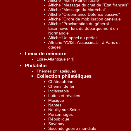
Affiche "Marin Poirier fusillé"
Affiche "Message du chef de l’État français"
Affiche "Message du Maréchal"
Affiche "Ordonnance Défense passive"
Affiche "Ordre de mobilisation générale"
Affiche "Proclamation du général
Eisenhower lors du débarquement en
Normandie"
Affiche"Un appel du préfet"
Affriche "AVIS : Assassinat… à Paris et
otages"
Lieux de mémoire
Loire-Atlantique (44)
Philatélie
Thèmes philatéliques
Collection philatéliques
Châteaubriant
Chemin de fer
Inclassable
Luttes et révoltes
Musique
Nantes
Neuilly-sur-Seine
Personnages
République
Savenay
Seconde guerre mondiale