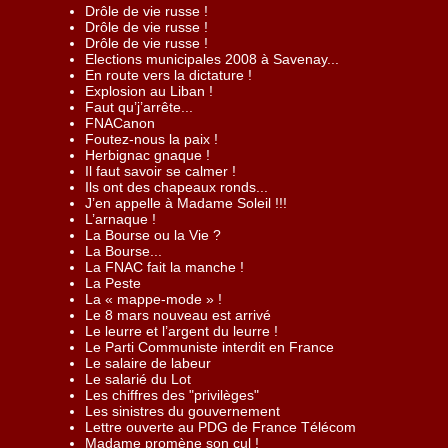
Drôle de vie russe !
Drôle de vie russe !
Drôle de vie russe !
Elections municipales 2008 à Savenay...
En route vers la dictature !
Explosion au Liban !
Faut qu’j’arrête...
FNACanon
Foutez-nous la paix !
Herbignac gnaque !
Il faut savoir se calmer !
Ils ont des chapeaux ronds...
J’en appelle à Madame Soleil !!!
L’arnaque !
La Bourse ou la Vie ?
La Bourse...
La FNAC fait la manche !
La Peste
La « mappe-mode » !
Le 8 mars nouveau est arrivé
Le leurre et l’argent du leurre !
Le Parti Communiste interdit en France
Le salaire de labeur
Le salarié du Lot
Les chiffres des "privilèges"
Les sinistres du gouvernement
Lettre ouverte au PDG de France Télécom
Madame promène son cul !