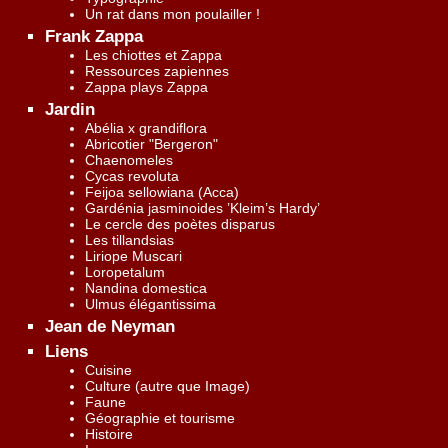
Un rat dans mon poulailler !
Frank Zappa
Les chiottes et Zappa
Ressources zapiennes
Zappa plays Zappa
Jardin
Abélia x grandiflora
Abricotier "Bergeron"
Chaenomeles
Cycas revoluta
Feijoa sellowiana (Acca)
Gardénia jasminoides ’Kleim’s Hardy’
Le cercle des poètes disparus
Les tillandsias
Liriope Muscari
Loropetalum
Nandina domestica
Ulmus élégantissima
Jean de Neyman
Liens
Cuisine
Culture (autre que Image)
Faune
Géographie et tourisme
Histoire