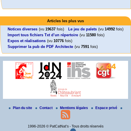
Activités
Mon CV... Cette perle indique une nouveauté, ou le dernier travail (…)
Foutez-nous la paix !
Leonard Peltier libre !
En Pays-de-la-Loire le couperet est tombé !
Articles les plus vus
Aujourd’hui, mercredi 18 mars 2026, le président de la République
Leonard Peltier, un Amérindien condamné deux fois à la prison à vie pour
« La présidente Horizons de la région Pays de la Loire veut faire voter ce (…)
Emmanuel (…)
un (…)
Notices diverses
(vu
19637
fois)
Le jeu de palets
(vu
14992
fois)
Import tous fichiers Txt d’un répertoire
(vu
11580
fois)
Expos et réalisations
(vu
10776
fois)
Supprimer la pub de PDF Architecte
(vu
7591
fois)
Plan du site
Contact
Mentions légales
Espace privé
1996-2026 © PatCatNat’s - Tous droits réservés