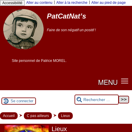
Panneau de gestion des cookies
|
|
Aller au contenu
Aller à la recherche
Aller au pied de page
Accessibilité
PatCatNat’s
Faire de son négatif un positif !
Site personnel de Patrice MOREL.
MENU
Se connecter
Accueil
C pas ailleurs
Lieux
Lieux