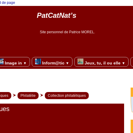
ed de page
PatCatNat’s
Site personnel de Patrice MOREL.
Image in
Inform@tic
Jeux, tu, il ou elle
▼
▼
▼
riques
Philatélie
Collection philatéliques
ques