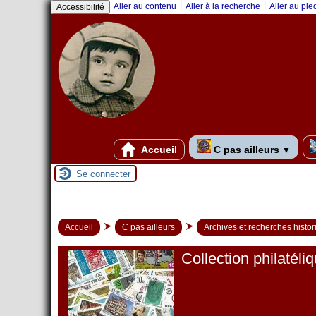
Panneau de gestion des cookies
|
|
Aller au contenu
Aller à la recherche
Aller au pi
Accessibilité
Accueil
C pas ailleurs
▼
Se connecter
Accueil
C pas ailleurs
Archives et recherches histo
Collection philatéli