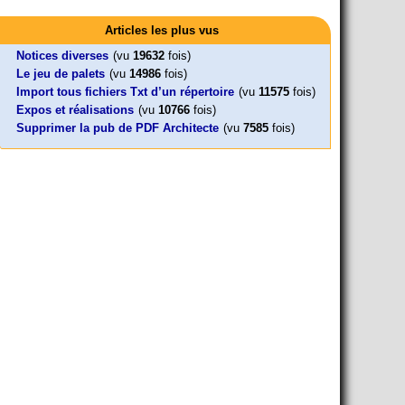
Activités
Foutez-nous la paix !
Mon CV... Cette perle indique une nouveauté, ou le dernier
Leonard Peltier libre !
En Pays-de-la-Loire le couperet est
travail (…)
Aujourd’hui, mercredi 18 mars 2026, le président de la
Articles les plus vus
Leonard Peltier, un Amérindien condamné deux fois à la prison à
tombé !
République Emmanuel (…)
vie pour un (…)
« La présidente Horizons de la région Pays de la Loire veut faire
Notices diverses
(vu
19632
fois)
voter ce (…)
Le jeu de palets
(vu
14986
fois)
Import tous fichiers Txt d’un répertoire
(vu
11575
fois)
Expos et réalisations
(vu
10766
fois)
Supprimer la pub de PDF Architecte
(vu
7585
fois)