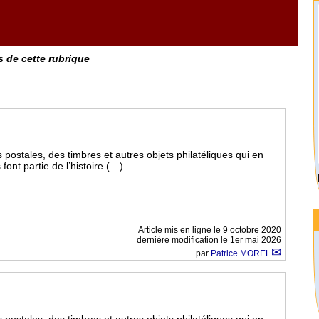
s de cette rubrique
postales, des timbres et autres objets philatéliques qui en
font partie de l’histoire (…)
Article mis en ligne le
9 octobre 2020
dernière modification le 1er mai 2026
par
Patrice MOREL
postales, des timbres et autres objets philatéliques qui en