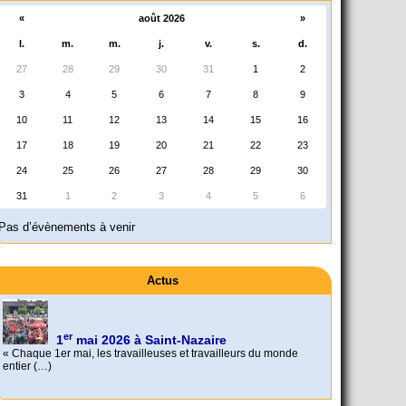
«
août 2026
»
l.
m.
m.
j.
v.
s.
d.
27
28
29
30
31
1
2
3
4
5
6
7
8
9
10
11
12
13
14
15
16
17
18
19
20
21
22
23
24
25
26
27
28
29
30
31
1
2
3
4
5
6
Pas d’évènements à venir
Actus
er
1
mai 2026 à Saint-Nazaire
« Chaque 1er mai, les travailleuses et travailleurs du monde
entier (…)