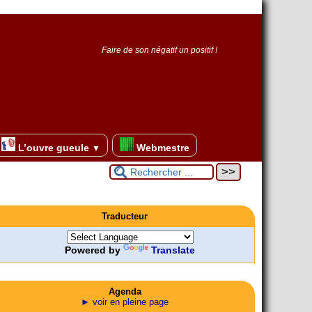
Faire de son négatif un positif !
L’ouvre gueule
Webmestre
▼
Traducteur
Powered by
Translate
Agenda
► voir en pleine page