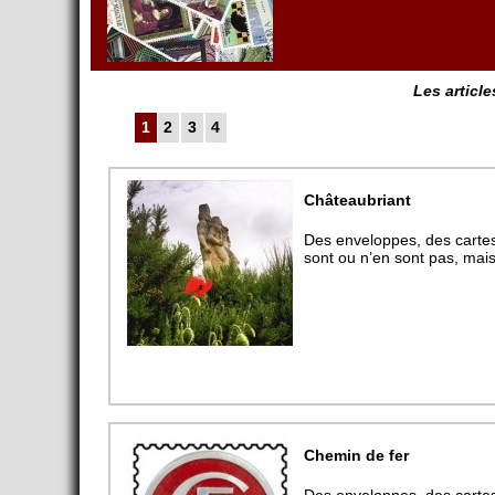
Les article
1
2
3
4
Châteaubriant
Des enveloppes, des cartes 
sont ou n’en sont pas, mais 
Chemin de fer
Des enveloppes, des cartes 