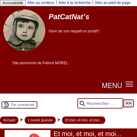
Panneau de gestion des cookies
|
|
Aller au contenu
Aller à la recherche
Aller au pied de page
Accessibilité
PatCatNat’s
Faire de son négatif un positif !
Site personnel de Patrice MOREL.
MENU
Se connecter
Accueil
L’ouvre gueule
Et moi, et moi, et moi...
Et moi, et moi, et moi...