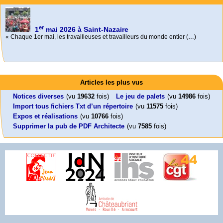
er
1
mai 2026 à Saint-Nazaire
« Chaque 1er mai, les travailleuses et travailleurs du monde entier (…)
Activités
Mon CV... Cette perle indique une nouveauté, ou le dernier travail (…)
Foutez-nous la paix !
Leonard Peltier libre !
En Pays-de-la-Loire le couperet est tombé !
Articles les plus vus
Aujourd’hui, mercredi 18 mars 2026, le président de la République
Leonard Peltier, un Amérindien condamné deux fois à la prison à vie pour
« La présidente Horizons de la région Pays de la Loire veut faire voter ce (…)
Emmanuel (…)
un (…)
Notices diverses
(vu
19632
fois)
Le jeu de palets
(vu
14986
fois)
Import tous fichiers Txt d’un répertoire
(vu
11575
fois)
Expos et réalisations
(vu
10766
fois)
Supprimer la pub de PDF Architecte
(vu
7585
fois)