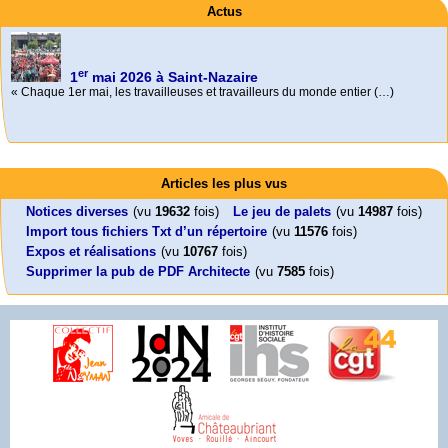
Actus
er
1
mai 2026 à Saint-Nazaire
« Chaque 1er mai, les travailleuses et travailleurs du monde entier (…)
Activités
Mon CV... Cette perle indique une nouveauté, ou le dernier travail (…)
Foutez-nous la paix !
Leonard Peltier libre !
En Pays-de-la-Loire le couperet est tombé !
Articles les plus vus
Aujourd’hui, mercredi 18 mars 2026, le président de la République
Leonard Peltier, un Amérindien condamné deux fois à la prison à vie pour
« La présidente Horizons de la région Pays de la Loire veut faire voter ce (…)
Emmanuel (…)
un (…)
Notices diverses
(vu
19632
fois)
Le jeu de palets
(vu
14987
fois)
Import tous fichiers Txt d’un répertoire
(vu
11576
fois)
Expos et réalisations
(vu
10767
fois)
Supprimer la pub de PDF Architecte
(vu
7585
fois)