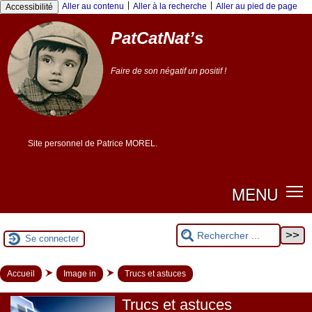
|
|
Aller au contenu
Aller à la recherche
Aller au pied de page
Accessibilité
PatCatNat’s
Faire de son négatif un positif !
Site personnel de Patrice MOREL.
MENU
Se connecter
Accueil
Image in
Trucs et astuces
Trucs et astuces