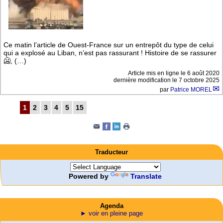
Ce matin l’article de Ouest-France sur un entrepôt du type de celui
qui a explosé au Liban, n’est pas rassurant ! Histoire de se rassurer
🥶, (…)
Article mis en ligne le
6 août 2020
dernière modification le 7 octobre 2025
par
Patrice MOREL
1
2
3
4
5
15
Traducteur
Powered by
Translate
Agenda
► voir en pleine page