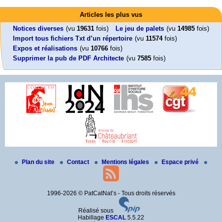
Mon CV... Cette perle indique une nouveauté, ou le dernier travail (…)
Foutez-nous la paix !
Leonard Peltier libre !
En Pays-de-la-Loire le couperet est tombé !
Articles les plus vus
Aujourd’hui, mercredi 18 mars 2026, le président de la République
Leonard Peltier, un Amérindien condamné deux fois à la prison à vie pour
« La présidente Horizons de la région Pays de la Loire veut faire voter ce (…)
Emmanuel (…)
un (…)
Notices diverses
(vu
19631
fois)
Le jeu de palets
(vu
14985
fois)
Import tous fichiers Txt d’un répertoire
(vu
11574
fois)
Expos et réalisations
(vu
10766
fois)
Supprimer la pub de PDF Architecte
(vu
7585
fois)
Plan du site
Contact
Mentions légales
Espace privé
1996-2026 © PatCatNat’s - Tous droits réservés
Réalisé sous
Habillage
ESCAL
5.5.22