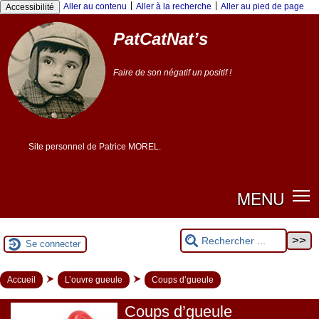
|
|
Aller au contenu
Aller à la recherche
Aller au pied de page
Accessibilité
PatCatNat’s
Faire de son négatif un positif !
Site personnel de Patrice MOREL.
MENU
Se connecter
Accueil
L’ouvre gueule
Coups d’gueule
Coups d’gueule