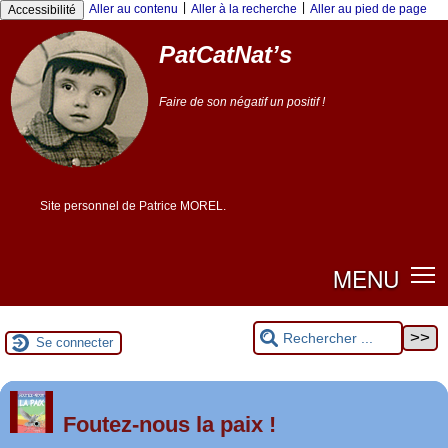
|
|
Aller au contenu
Aller à la recherche
Aller au pied de page
Accessibilité
PatCatNat’s
Faire de son négatif un positif !
Site personnel de Patrice MOREL.
MENU
Se connecter
er
1
Foutez-nous la paix !
mai 2026 à Saint-Nazaire