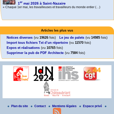
er
1
mai 2026 à Saint-Nazaire
« Chaque 1er mai, les travailleuses et travailleurs du monde entier (…)
Activités
Mon CV... Cette perle indique une nouveauté, ou le dernier travail (…)
Foutez-nous la paix !
Leonard Peltier libre !
En Pays-de-la-Loire le couperet est tombé !
Articles les plus vus
Aujourd’hui, mercredi 18 mars 2026, le président de la République
Leonard Peltier, un Amérindien condamné deux fois à la prison à vie pour
« La présidente Horizons de la région Pays de la Loire veut faire voter ce (…)
Emmanuel (…)
un (…)
Notices diverses
(vu
19626
fois)
Le jeu de palets
(vu
14985
fois)
Import tous fichiers Txt d’un répertoire
(vu
11570
fois)
Expos et réalisations
(vu
10765
fois)
Supprimer la pub de PDF Architecte
(vu
7584
fois)
Plan du site
Contact
Mentions légales
Espace privé