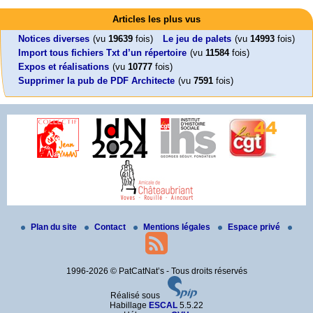
Mon CV... Cette perle indique une nouveauté, ou le dernier travail (…)
Foutez-nous la paix !
Leonard Peltier libre !
En Pays-de-la-Loire le couperet est tombé !
Articles les plus vus
Aujourd’hui, mercredi 18 mars 2026, le président de la République
Leonard Peltier, un Amérindien condamné deux fois à la prison à vie pour
« La présidente Horizons de la région Pays de la Loire veut faire voter ce (…)
Emmanuel (…)
un (…)
Notices diverses
(vu
19639
fois)
Le jeu de palets
(vu
14993
fois)
Import tous fichiers Txt d’un répertoire
(vu
11584
fois)
Expos et réalisations
(vu
10777
fois)
Supprimer la pub de PDF Architecte
(vu
7591
fois)
Plan du site
Contact
Mentions légales
Espace privé
1996-2026 © PatCatNat’s - Tous droits réservés
Réalisé sous
Habillage
ESCAL
5.5.22