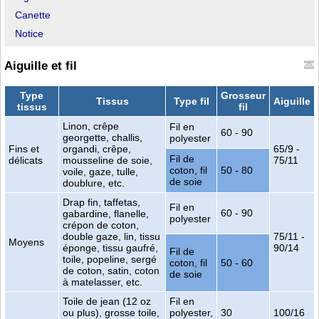
Canette
Notice
Aiguille et fil
Type
Grosseur
Tissus
Type fil
Aiguille
tissus
fil
Linon, crêpe
Fil en
60 - 90
georgette, challis,
polyester
Fins et
organdi, crêpe,
65/9 -
Fil de
délicats
mousseline de soie,
75/11
coton, fil
50 - 80
voile, gaze, tulle,
de soie
doublure, etc.
Drap fin, taffetas,
Fil en
60 - 90
gabardine, flanelle,
polyester
crépon de coton,
double gaze, lin, tissu
75/11 -
Moyens
éponge, tissu gaufré,
90/14
Fil de
toile, popeline, sergé
coton, fil
50 - 60
de coton, satin, coton
de soie
à matelasser, etc.
Toile de jean (12 oz
Fil en
ou plus), grosse toile,
polyester,
30
100/16