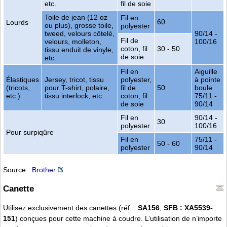
etc.
fil de soie
Toile de jean (12 oz
Fil en
60
Lourds
ou plus), grosse toile,
polyester
tweed, velours côtelé,
90/14 -
Fil de
velours, molleton,
100/16
coton, fil
30 - 50
tissu enduit de vinyle,
de soie
etc.
Fil en
Aiguille
Élastiques
Jersey, tricot, tissu
polyester,
à pointe
(tricots,
pour T-shirt, polaire,
fil de
50
boule
etc.)
tissu interlock, etc.
coton, fil
75/11 -
de soie
90/14
Fil en
90/14 -
30
polyester
100/16
Pour surpiqûre
Fil en
75/11 -
50 - 60
polyester
90/14
Source :
Brother
Canette
Utilisez exclusivement des canettes (réf. :
SA156
,
SFB : XA5539-
151
) conçues pour cette machine à coudre. L’utilisation de n’importe