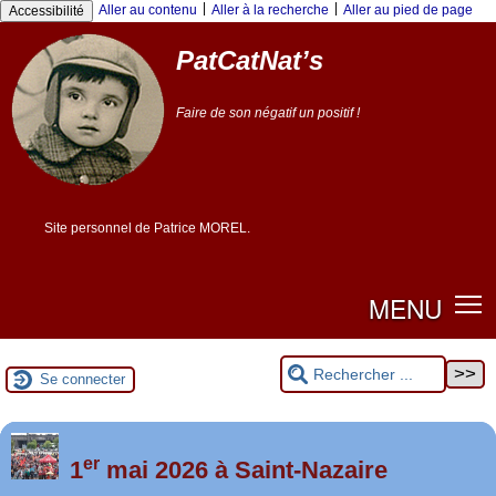
|
|
Aller au contenu
Aller à la recherche
Aller au pied de page
Accessibilité
PatCatNat’s
Faire de son négatif un positif !
Site personnel de Patrice MOREL.
MENU
Se connecter
er
Foutez-nous la paix !
1
mai 2026 à Saint-Nazaire