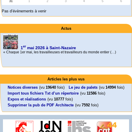
31
1
2
3
4
5
6
Pas d’évènements à venir
Actus
er
1
mai 2026 à Saint-Nazaire
« Chaque 1er mai, les travailleuses et travailleurs du monde entier (…)
Activités
Mon CV... Cette perle indique une nouveauté, ou le dernier travail (…)
Foutez-nous la paix !
Leonard Peltier libre !
En Pays-de-la-Loire le couperet est tombé !
Articles les plus vus
Aujourd’hui, mercredi 18 mars 2026, le président de la République
Leonard Peltier, un Amérindien condamné deux fois à la prison à vie pour
« La présidente Horizons de la région Pays de la Loire veut faire voter ce (…)
Emmanuel (…)
un (…)
Notices diverses
(vu
19640
fois)
Le jeu de palets
(vu
14994
fois)
Import tous fichiers Txt d’un répertoire
(vu
11586
fois)
Expos et réalisations
(vu
10777
fois)
Supprimer la pub de PDF Architecte
(vu
7592
fois)