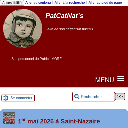
Panneau de gestion des cookies
|
|
Aller au contenu
Aller à la recherche
Aller au pied de page
Accessibilité
PatCatNat’s
Faire de son négatif un positif !
Site personnel de Patrice MOREL.
MENU
Se connecter
er
Foutez-nous la paix !
1
mai 2026 à Saint-Nazaire