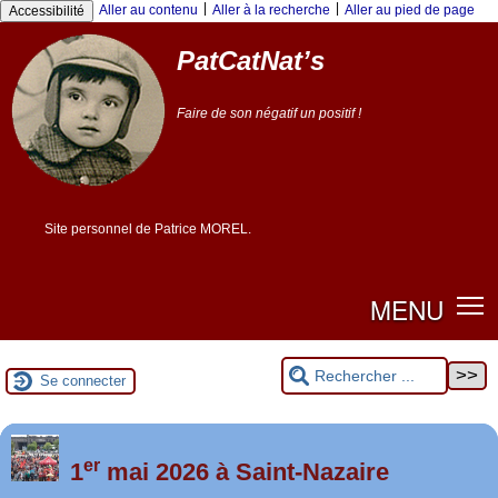
Panneau de gestion des cookies
|
|
Aller au contenu
Aller à la recherche
Aller au pied de page
Accessibilité
PatCatNat’s
Faire de son négatif un positif !
Site personnel de Patrice MOREL.
MENU
Se connecter
er
Foutez-nous la paix !
1
mai 2026 à Saint-Nazaire