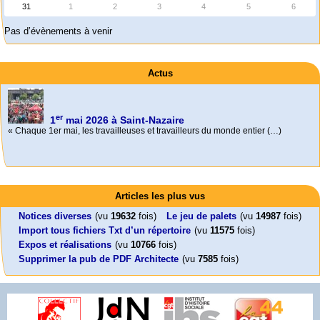
31
1
2
3
4
5
6
Pas d’évènements à venir
Actus
er
1
mai 2026 à Saint-Nazaire
« Chaque 1er mai, les travailleuses et travailleurs du monde entier (…)
Activités
Mon CV... Cette perle indique une nouveauté, ou le dernier travail (…)
Foutez-nous la paix !
Leonard Peltier libre !
En Pays-de-la-Loire le couperet est tombé !
Articles les plus vus
Aujourd’hui, mercredi 18 mars 2026, le président de la République
Leonard Peltier, un Amérindien condamné deux fois à la prison à vie pour
« La présidente Horizons de la région Pays de la Loire veut faire voter ce (…)
Emmanuel (…)
un (…)
Notices diverses
(vu
19632
fois)
Le jeu de palets
(vu
14987
fois)
Import tous fichiers Txt d’un répertoire
(vu
11575
fois)
Expos et réalisations
(vu
10766
fois)
Supprimer la pub de PDF Architecte
(vu
7585
fois)