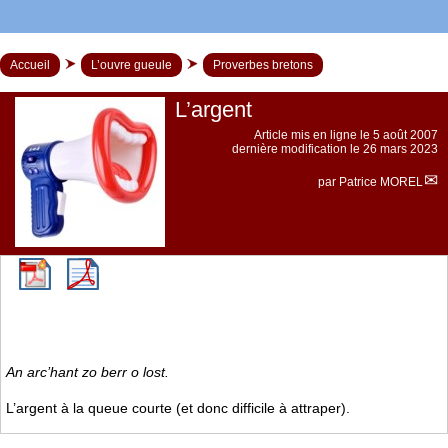
Accueil
L’ouvre gueule
Proverbes bretons
L’argent
Article mis en ligne le
5 août 2007
dernière modification le 26 mars 2023
par
Patrice MOREL
An arc’hant zo berr o lost.
L’argent à la queue courte (et donc difficile à attraper).