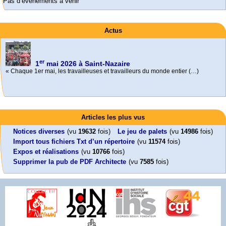
Pas d’évènements à venir
Actus
er
1
mai 2026 à Saint-Nazaire
« Chaque 1er mai, les travailleuses et travailleurs du monde entier (…)
Activités
Mon CV... Cette perle indique une nouveauté, ou le dernier travail (…)
Foutez-nous la paix !
Leonard Peltier libre !
En Pays-de-la-Loire le couperet est tombé !
Articles les plus vus
Aujourd’hui, mercredi 18 mars 2026, le président de la République
Leonard Peltier, un Amérindien condamné deux fois à la prison à vie pour
« La présidente Horizons de la région Pays de la Loire veut faire voter ce (…)
Emmanuel (…)
un (…)
Notices diverses
(vu
19632
fois)
Le jeu de palets
(vu
14986
fois)
Import tous fichiers Txt d’un répertoire
(vu
11574
fois)
Expos et réalisations
(vu
10766
fois)
Supprimer la pub de PDF Architecte
(vu
7585
fois)