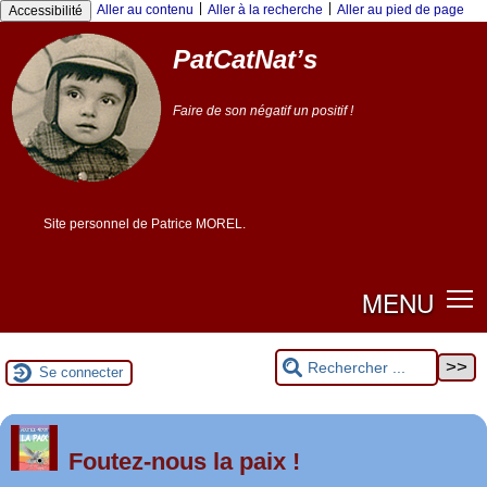
Panneau de gestion des cookies
|
|
Aller au contenu
Aller à la recherche
Aller au pied de page
Accessibilité
PatCatNat’s
Faire de son négatif un positif !
Site personnel de Patrice MOREL.
MENU
Se connecter
er
1
Foutez-nous la paix !
mai 2026 à Saint-Nazaire