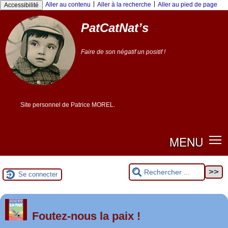
Panneau de gestion des cookies
|
|
Aller au contenu
Aller à la recherche
Aller au pied de page
Accessibilité
PatCatNat’s
Faire de son négatif un positif !
Site personnel de Patrice MOREL.
MENU
Se connecter
er
1
Foutez-nous la paix !
mai 2026 à Saint-Nazaire