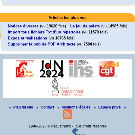
Activités
Mon CV... Cette perle indique une nouveauté, ou le dernier travail (…)
Foutez-nous la paix !
Leonard Peltier libre !
En Pays-de-la-Loire le couperet est tombé !
Articles les plus vus
Aujourd’hui, mercredi 18 mars 2026, le président de la République
Leonard Peltier, un Amérindien condamné deux fois à la prison à vie pour
« La présidente Horizons de la région Pays de la Loire veut faire voter ce (…)
Emmanuel (…)
un (…)
Notices diverses
(vu
19626
fois)
Le jeu de palets
(vu
14985
fois)
Import tous fichiers Txt d’un répertoire
(vu
11570
fois)
Expos et réalisations
(vu
10765
fois)
Supprimer la pub de PDF Architecte
(vu
7584
fois)
Plan du site
Contact
Mentions légales
Espace privé
1996-2026 © PatCatNat’s - Tous droits réservés