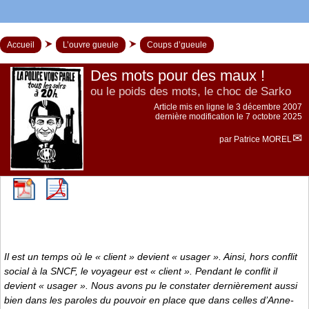
Accueil
L’ouvre gueule
Coups d’gueule
Des mots pour des maux !
ou le poids des mots, le choc de Sarko
Article mis en ligne le
3 décembre 2007
dernière modification le 7 octobre 2025
par
Patrice MOREL
Il est un temps où le « client » devient « usager ». Ainsi, hors conflit
social à la SNCF, le voyageur est « client ». Pendant le conflit il
devient « usager ». Nous avons pu le constater dernièrement aussi
bien dans les paroles du pouvoir en place que dans celles d’Anne-