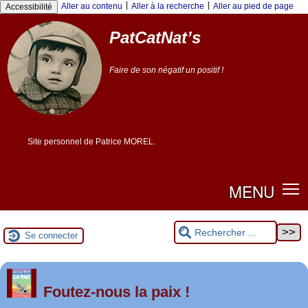
Panneau de gestion des cookies
|
|
Aller au contenu
Aller à la recherche
Aller au pied de page
Accessibilité
PatCatNat’s
Faire de son négatif un positif !
Site personnel de Patrice MOREL.
MENU
Se connecter
er
1
Foutez-nous la paix !
mai 2026 à Saint-Nazaire