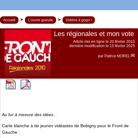
Accueil
L’ouvre gueule
Vidéos à gogo !
Les régionales et mon vote
Article mis en ligne le
20 février 2010
dernière modification le 15 février 2025
par
Patrice MOREL
Au fur à mesure des idées...
Carte blanche à de jeunes vidéastes de Bobigny pour le Front de
Gauche :