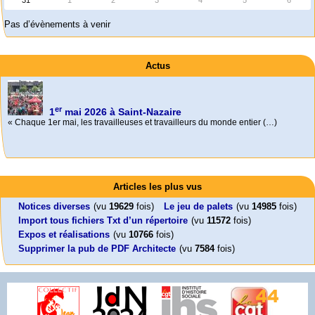
Pas d’évènements à venir
Actus
er
1
mai 2026 à Saint-Nazaire
« Chaque 1er mai, les travailleuses et travailleurs du monde entier (…)
Activités
Mon CV... Cette perle indique une nouveauté, ou le dernier travail (…)
Foutez-nous la paix !
Leonard Peltier libre !
En Pays-de-la-Loire le couperet est tombé !
Articles les plus vus
Aujourd’hui, mercredi 18 mars 2026, le président de la République
Leonard Peltier, un Amérindien condamné deux fois à la prison à vie pour
« La présidente Horizons de la région Pays de la Loire veut faire voter ce (…)
Emmanuel (…)
un (…)
Notices diverses
(vu
19629
fois)
Le jeu de palets
(vu
14985
fois)
Import tous fichiers Txt d’un répertoire
(vu
11572
fois)
Expos et réalisations
(vu
10766
fois)
Supprimer la pub de PDF Architecte
(vu
7584
fois)