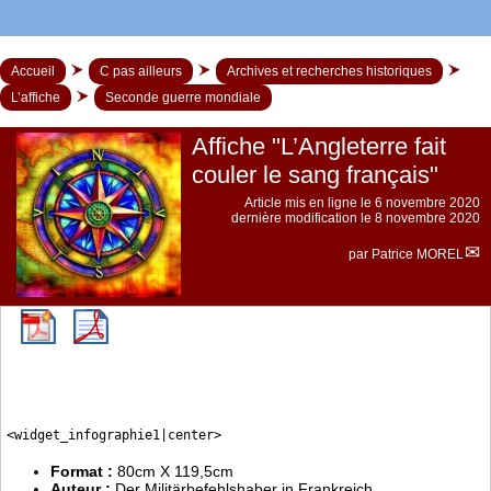
Accueil
C pas ailleurs
Archives et recherches historiques
L’affiche
Seconde guerre mondiale
Affiche "L’Angleterre fait
couler le sang français"
Article mis en ligne le
6 novembre 2020
dernière modification le 8 novembre 2020
par
Patrice MOREL
<widget_infographie1|center>
Format :
80cm X 119,5cm
Auteur :
Der Militärbefehlshaber in Frankreich