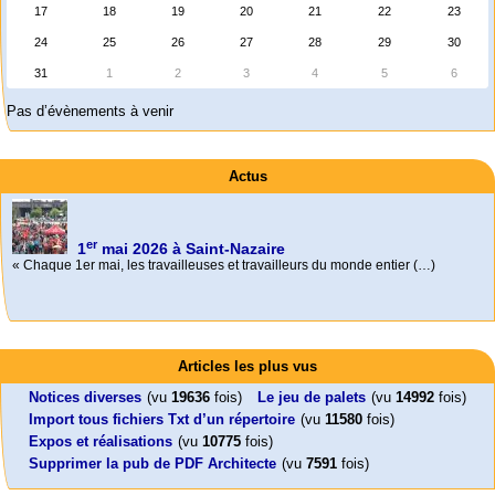
17
18
19
20
21
22
23
24
25
26
27
28
29
30
31
1
2
3
4
5
6
Pas d’évènements à venir
Actus
er
1
mai 2026 à Saint-Nazaire
« Chaque 1er mai, les travailleuses et travailleurs du monde entier (…)
Activités
Mon CV... Cette perle indique une nouveauté, ou le dernier travail (…)
Foutez-nous la paix !
Leonard Peltier libre !
En Pays-de-la-Loire le couperet est tombé !
Articles les plus vus
Aujourd’hui, mercredi 18 mars 2026, le président de la République
Leonard Peltier, un Amérindien condamné deux fois à la prison à vie pour
« La présidente Horizons de la région Pays de la Loire veut faire voter ce (…)
Emmanuel (…)
un (…)
Notices diverses
(vu
19636
fois)
Le jeu de palets
(vu
14992
fois)
Import tous fichiers Txt d’un répertoire
(vu
11580
fois)
Expos et réalisations
(vu
10775
fois)
Supprimer la pub de PDF Architecte
(vu
7591
fois)