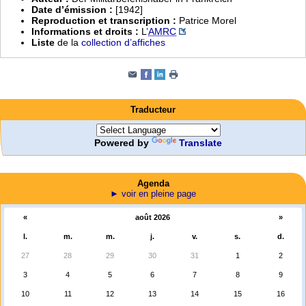
Date d’émission :
[1942]
Reproduction et transcription :
Patrice Morel
Informations et droits :
L’
AMRC
Liste
de la
collection d’affiches
Traducteur
Powered by
Translate
Agenda
► voir en pleine page
«
août 2026
»
l.
m.
m.
j.
v.
s.
d.
27
28
29
30
31
1
2
3
4
5
6
7
8
9
10
11
12
13
14
15
16