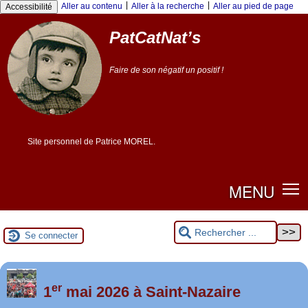
Panneau de gestion des cookies
|
|
Aller au contenu
Aller à la recherche
Aller au pied de page
Accessibilité
PatCatNat’s
Faire de son négatif un positif !
Site personnel de Patrice MOREL.
MENU
Se connecter
er
Foutez-nous la paix !
1
mai 2026 à Saint-Nazaire