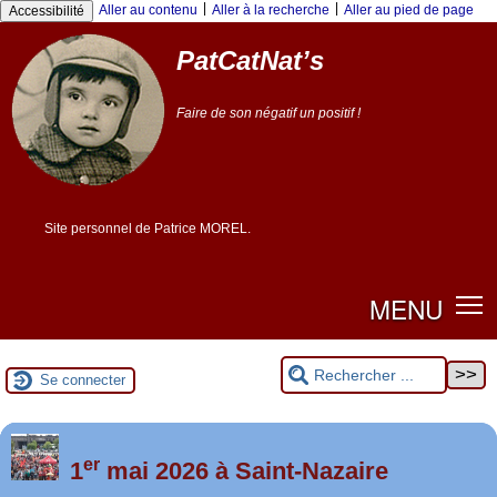
Panneau de gestion des cookies
|
|
Aller au contenu
Aller à la recherche
Aller au pied de page
Accessibilité
PatCatNat’s
Faire de son négatif un positif !
Site personnel de Patrice MOREL.
MENU
Se connecter
er
Foutez-nous la paix !
1
mai 2026 à Saint-Nazaire