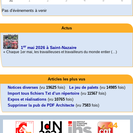
31
1
2
3
4
5
6
Pas d’évènements à venir
Actus
er
1
mai 2026 à Saint-Nazaire
« Chaque 1er mai, les travailleuses et travailleurs du monde entier (…)
Activités
Mon CV... Cette perle indique une nouveauté, ou le dernier travail (…)
Foutez-nous la paix !
Leonard Peltier libre !
En Pays-de-la-Loire le couperet est tombé !
Articles les plus vus
Aujourd’hui, mercredi 18 mars 2026, le président de la République
Leonard Peltier, un Amérindien condamné deux fois à la prison à vie pour
« La présidente Horizons de la région Pays de la Loire veut faire voter ce (…)
Emmanuel (…)
un (…)
Notices diverses
(vu
19625
fois)
Le jeu de palets
(vu
14985
fois)
Import tous fichiers Txt d’un répertoire
(vu
11567
fois)
Expos et réalisations
(vu
10765
fois)
Supprimer la pub de PDF Architecte
(vu
7583
fois)