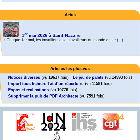
er
1
mai 2026 à Saint-Nazaire
Actus
« Chaque 1er mai, les travailleuses et travailleurs du monde entier (…)
Foutez-nous la paix !
Aujourd’hui, mercredi 18 mars 2026, le président de la République
Emmanuel (…)
Activités
Mon CV... Cette perle indique une nouveauté, ou le dernier travail (…)
Leonard Peltier libre !
En Pays-de-la-Loire le couperet est tombé !
Articles les plus vus
Leonard Peltier, un Amérindien condamné deux fois à la prison à vie pour
« La présidente Horizons de la région Pays de la Loire veut faire voter ce (…)
un (…)
Notices diverses
(vu
19637
fois)
Le jeu de palets
(vu
14993
fois)
Import tous fichiers Txt d’un répertoire
(vu
11581
fois)
Expos et réalisations
(vu
10776
fois)
Supprimer la pub de PDF Architecte
(vu
7591
fois)