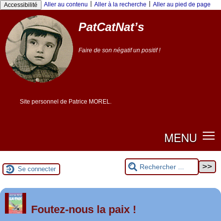
|
|
Aller au contenu
Aller à la recherche
Aller au pied de page
Accessibilité
PatCatNat’s
Faire de son négatif un positif !
Site personnel de Patrice MOREL.
MENU
Se connecter
er
1
Foutez-nous la paix !
mai 2026 à Saint-Nazaire