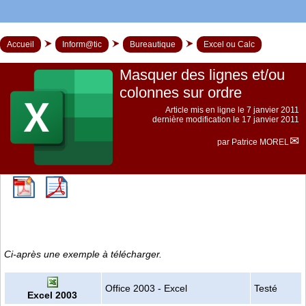
Accueil
Inform@tic
Bureautique
Excel ou Calc
Masquer des lignes et/ou
colonnes sur ordre
Article mis en ligne le
7 janvier 2011
dernière modification le 17 janvier 2011
par
Patrice MOREL
Ci-après une exemple à télécharger.
Office 2003 - Excel
Testé
Excel 2003