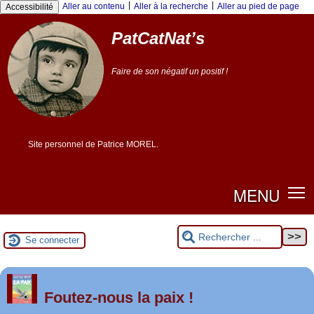
|
|
Aller au contenu
Aller à la recherche
Aller au pied de page
Accessibilité
PatCatNat’s
Faire de son négatif un positif !
Site personnel de Patrice MOREL.
MENU
Se connecter
er
1
Foutez-nous la paix !
mai 2026 à Saint-Nazaire