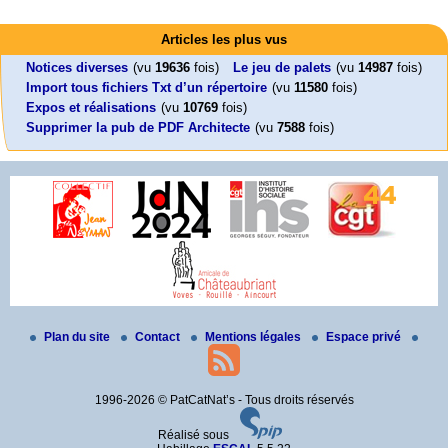
Activités
Mon CV... Cette perle indique une nouveauté, ou le dernier travail (…)
Foutez-nous la paix !
Leonard Peltier libre !
En Pays-de-la-Loire le couperet est tombé !
Articles les plus vus
Aujourd’hui, mercredi 18 mars 2026, le président de la République
Leonard Peltier, un Amérindien condamné deux fois à la prison à vie pour
« La présidente Horizons de la région Pays de la Loire veut faire voter ce (…)
Emmanuel (…)
un (…)
Notices diverses
(vu
19636
fois)
Le jeu de palets
(vu
14987
fois)
Import tous fichiers Txt d’un répertoire
(vu
11580
fois)
Expos et réalisations
(vu
10769
fois)
Supprimer la pub de PDF Architecte
(vu
7588
fois)
Plan du site
Contact
Mentions légales
Espace privé
1996-2026 © PatCatNat’s - Tous droits réservés
Réalisé sous