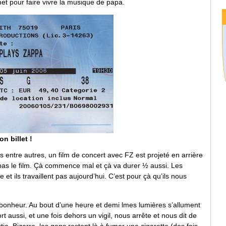
met pour faire vivre la musique de papa.
n billet !
 entre autres, un film de concert avec FZ est projeté en arrière
t pas le film. Çà commence mal et çà va durer ½ aussi. Les
et ils travaillent pas aujourd’hui. C’est pour çà qu’ils nous
u bonheur. Au bout d’une heure et demi lmes lumières s’allument
rt aussi, et une fois dehors un vigil, nous arrête et nous dit de
rtie. Bizarre, les gens restent là à fumer une cigarette (des fois