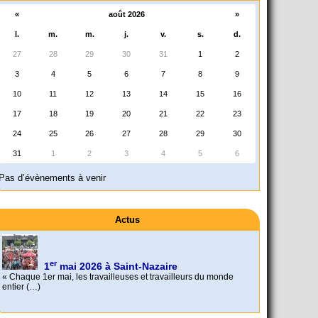
«
août 2026
»
l.
m.
m.
j.
v.
s.
d.
27
28
29
30
31
1
2
3
4
5
6
7
8
9
10
11
12
13
14
15
16
17
18
19
20
21
22
23
24
25
26
27
28
29
30
31
1
2
3
4
5
6
Pas d’évènements à venir
er
1
mai 2026 à Saint-Nazaire
« Chaque 1er mai, les travailleuses et travailleurs du monde
Actus
entier (…)
Foutez-nous la paix !
Aujourd’hui, mercredi 18 mars 2026, le président de la
République Emmanuel (…)