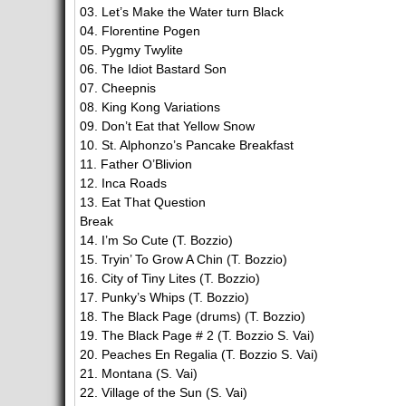
03. Let’s Make the Water turn Black
04. Florentine Pogen
05. Pygmy Twylite
06. The Idiot Bastard Son
07. Cheepnis
08. King Kong Variations
09. Don’t Eat that Yellow Snow
10. St. Alphonzo’s Pancake Breakfast
11. Father O’Blivion
12. Inca Roads
13. Eat That Question
Break
14. I’m So Cute (T. Bozzio)
15. Tryin’ To Grow A Chin (T. Bozzio)
16. City of Tiny Lites (T. Bozzio)
17. Punky’s Whips (T. Bozzio)
18. The Black Page (drums) (T. Bozzio)
19. The Black Page # 2 (T. Bozzio S. Vai)
20. Peaches En Regalia (T. Bozzio S. Vai)
21. Montana (S. Vai)
22. Village of the Sun (S. Vai)