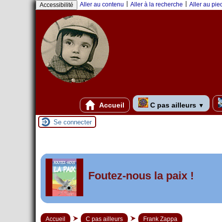
|
|
Aller au contenu
Aller à la recherche
Aller au pi
Accessibilité
Accueil
C pas ailleurs
▼
Se connecter
er
1
Foutez-nous la paix !
mai 2026 à Saint-Nazai
Accueil
C pas ailleurs
Frank Zappa