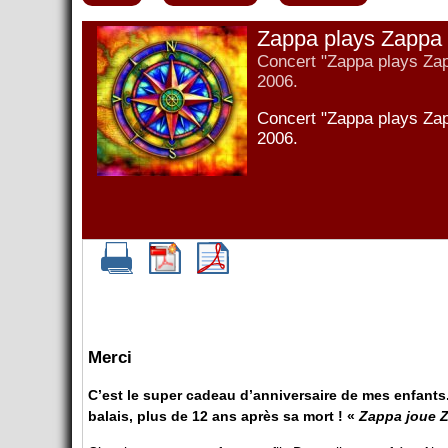
Zappa plays Zappa
Concert "Zappa plays Zapp
2006.
Concert "Zappa plays Zapp
2006.
Merci
C’est le super cadeau d’anniversaire de mes enfant
balais, plus de 12 ans après sa mort ! «
Zappa joue 