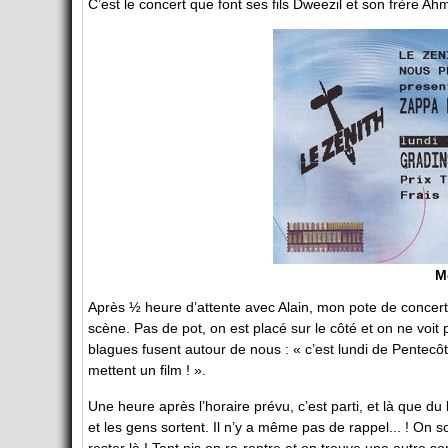
C’est le concert que font ses fils Dweezil et son frère Ah
Mo
Après ½ heure d’attente avec Alain, mon pote de concerts
scène. Pas de pot, on est placé sur le côté et on ne voi
blagues fusent autour de nous : « c’est lundi de Pentecôte 
mettent un film ! ».
Une heure après l’horaire prévu, c’est parti, et là que d
et les gens sortent. Il n’y a même pas de rappel... ! On so
rester là ! Tant pis on re-rentre et on trouve une autre so