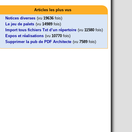
Activités
Mon CV... Cette perle indique une nouveauté, ou le dernier
Leonard Peltier libre !
En Pays-de-la-Loire le couperet est
travail (…)
Articles les plus vus
Leonard Peltier, un Amérindien condamné deux fois à la prison à
tombé !
vie pour un (…)
« La présidente Horizons de la région Pays de la Loire veut faire
Notices diverses
(vu
19636
fois)
voter ce (…)
Le jeu de palets
(vu
14989
fois)
Import tous fichiers Txt d’un répertoire
(vu
11580
fois)
Expos et réalisations
(vu
10770
fois)
Supprimer la pub de PDF Architecte
(vu
7589
fois)