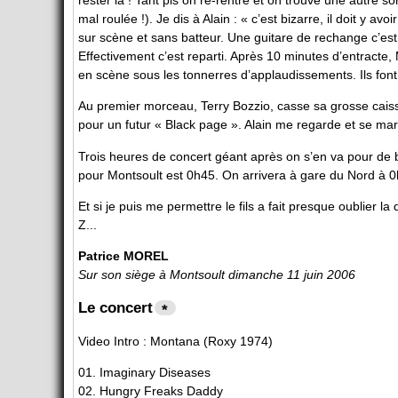
mal roulée !). Je dis à Alain : « c’est bizarre, il doit y a
sur scène et sans batteur. Une guitare de rechange c’est n
Effectivement c’est reparti. Après 10 minutes d’entracte, 
en scène sous les tonnerres d’applaudissements. Ils font
Au premier morceau, Terry Bozzio, casse sa grosse caisse 
pour un futur « Black page ». Alain me regarde et se marr
Trois heures de concert géant après on s’en va pour de 
pour Montsoult est 0h45. On arrivera à gare du Nord à 0h
Et si je puis me permettre le fils a fait presque oublier la
Z...
Patrice MOREL
Sur son siège à Montsoult dimanche 11 juin 2006
Le concert
*
Video Intro : Montana (Roxy 1974)
01. Imaginary Diseases
02. Hungry Freaks Daddy