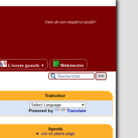
Faire de son négatif un positif !
L’ouvre gueule
Webmestre
▼
Traducteur
Powered by
Translate
Agenda
► voir en pleine page