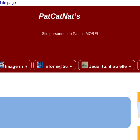
ed de page
PatCatNat’s
Site personnel de Patrice MOREL.
Image in
Inform@tic
Jeux, tu, il ou elle
▼
▼
▼
re