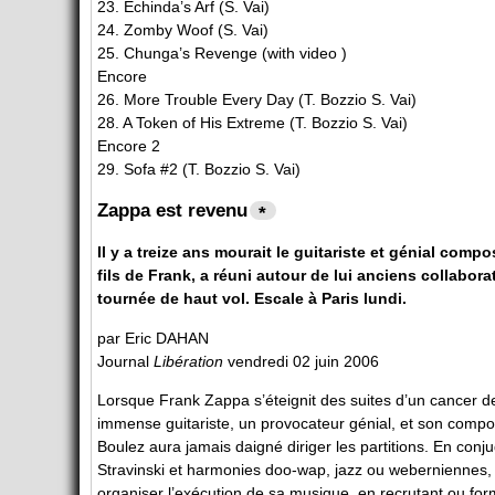
23. Echinda’s Arf (S. Vai)
24. Zomby Woof (S. Vai)
25. Chunga’s Revenge (with video )
Encore
26. More Trouble Every Day (T. Bozzio S. Vai)
28. A Token of His Extreme (T. Bozzio S. Vai)
Encore 2
29. Sofa #2 (T. Bozzio S. Vai)
Zappa est revenu
*
Il y a treize ans mourait le guitariste et génial comp
fils de Frank, a réuni autour de lui anciens collabo
tournée de haut vol. Escale à Paris lundi.
par Eric DAHAN
Journal
Libération
vendredi 02 juin 2006
Lorsque Frank Zappa s’éteignit des suites d’un cancer d
immense guitariste, un provocateur génial, et son composi
Boulez aura jamais daigné diriger les partitions. En con
Stravinski et harmonies doo-wap, jazz ou weberniennes, Zap
organiser l’exécution de sa musique, en recrutant ou form