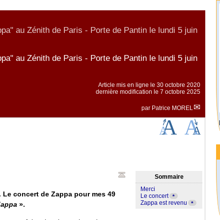
a" au Zénith de Paris - Porte de Pantin le lundi 5 juin
a" au Zénith de Paris - Porte de Pantin le lundi 5 juin
Article mis en ligne le
30 octobre 2020
dernière modification le 7 octobre 2025
par
Patrice MOREL
Sommaire
Merci
s. Le concert de Zappa pour mes 49
Le concert
*
Zappa est revenu
*
Zappa
».