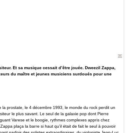
ositeur. Et sa musique cessait d’être jouée. Dweezil Zappa,
rateurs du maître et jeunes musiciens surdoués pour une
e la prostate, le 4 décembre 1993, le monde du rock perdit un
teur le plus savant. Le seul de la galaxie pop dont Pierre
juguant Varese et le boogie, rythmes complexes appris chez
pa plaça la barre si haut qu’il était de fait le seul à pouvoir
ant parfois des solistes extraordinaires, du violoniste Jean-Luc