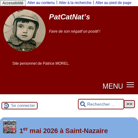
|
|
Aller au contenu
Aller à la recherche
Aller au pied de page
Accessibilité
PatCatNat’s
Faire de son négatif un positif !
Site personnel de Patrice MOREL.
MENU
Se connecter
er
Foutez-nous la paix !
1
mai 2026 à Saint-Nazaire