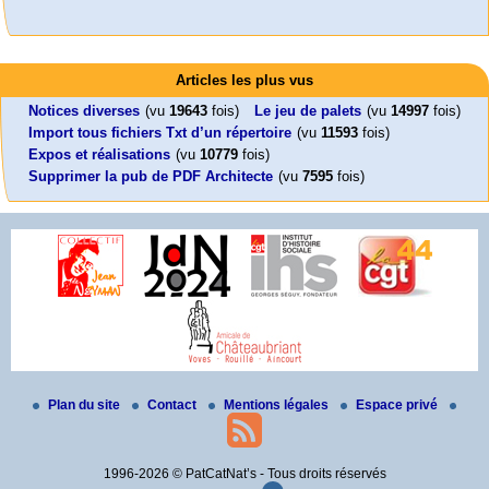
Activités
Mon CV... Cette perle indique une nouveauté, ou le dernier travail (…)
Foutez-nous la paix !
Leonard Peltier libre !
En Pays-de-la-Loire le couperet est tombé !
Articles les plus vus
Aujourd’hui, mercredi 18 mars 2026, le président de la République
Leonard Peltier, un Amérindien condamné deux fois à la prison à vie pour
« La présidente Horizons de la région Pays de la Loire veut faire voter ce (…)
Emmanuel (…)
un (…)
Notices diverses
(vu
19643
fois)
Le jeu de palets
(vu
14997
fois)
Import tous fichiers Txt d’un répertoire
(vu
11593
fois)
Expos et réalisations
(vu
10779
fois)
Supprimer la pub de PDF Architecte
(vu
7595
fois)
Plan du site
Contact
Mentions légales
Espace privé
1996-2026 © PatCatNat’s - Tous droits réservés