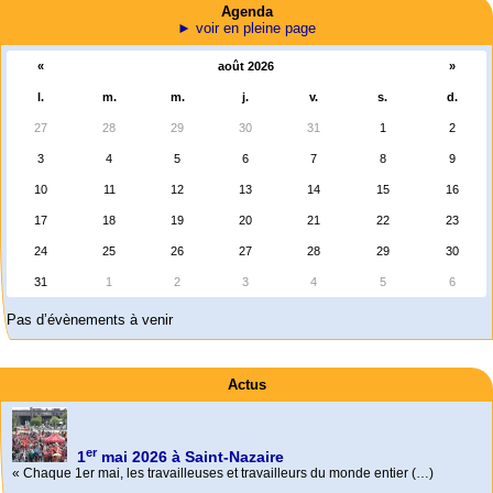
Agenda
► voir en pleine page
«
août 2026
»
l.
m.
m.
j.
v.
s.
d.
27
28
29
30
31
1
2
3
4
5
6
7
8
9
10
11
12
13
14
15
16
17
18
19
20
21
22
23
24
25
26
27
28
29
30
31
1
2
3
4
5
6
Pas d’évènements à venir
Actus
er
1
mai 2026 à Saint-Nazaire
« Chaque 1er mai, les travailleuses et travailleurs du monde entier (…)