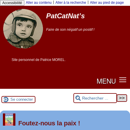
Panneau de gestion des cookies
|
|
Aller au contenu
Aller à la recherche
Aller au pied de page
Accessibilité
PatCatNat’s
Faire de son négatif un positif !
Site personnel de Patrice MOREL.
MENU
Se connecter
er
1
Foutez-nous la paix !
mai 2026 à Saint-Nazaire