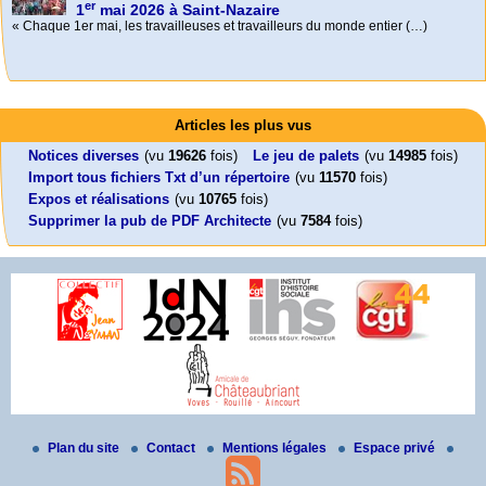
er
1
mai 2026 à Saint-Nazaire
« Chaque 1er mai, les travailleuses et travailleurs du monde entier (…)
Activités
Mon CV... Cette perle indique une nouveauté, ou le dernier travail (…)
Foutez-nous la paix !
Leonard Peltier libre !
En Pays-de-la-Loire le couperet est tombé !
Articles les plus vus
Aujourd’hui, mercredi 18 mars 2026, le président de la République
Leonard Peltier, un Amérindien condamné deux fois à la prison à vie pour
« La présidente Horizons de la région Pays de la Loire veut faire voter ce (…)
Emmanuel (…)
un (…)
Notices diverses
(vu
19626
fois)
Le jeu de palets
(vu
14985
fois)
Import tous fichiers Txt d’un répertoire
(vu
11570
fois)
Expos et réalisations
(vu
10765
fois)
Supprimer la pub de PDF Architecte
(vu
7584
fois)
Plan du site
Contact
Mentions légales
Espace privé