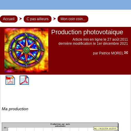
Accueil
C pas ailleurs
Mon coin coin...
Production photovotaique
Article mis en ligne le
27 août 2011
dernière modification le 1er décembre 2021
par
Patrice MOREL
Ma production