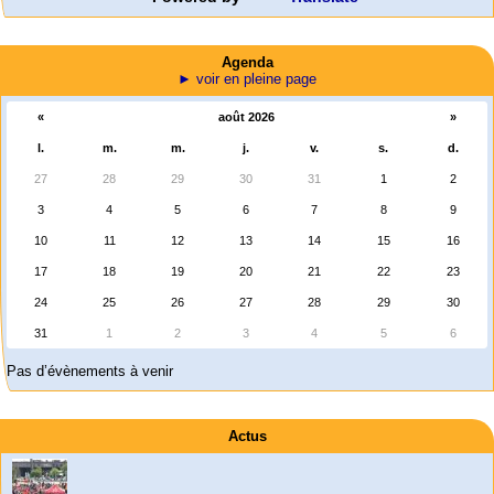
Agenda
► voir en pleine page
«
août 2026
»
l.
m.
m.
j.
v.
s.
d.
27
28
29
30
31
1
2
3
4
5
6
7
8
9
10
11
12
13
14
15
16
17
18
19
20
21
22
23
24
25
26
27
28
29
30
31
1
2
3
4
5
6
Pas d’évènements à venir
er
1
mai 2026 à Saint-Nazaire
Actus
« Chaque 1er mai, les travailleuses et travailleurs du monde entier (…)