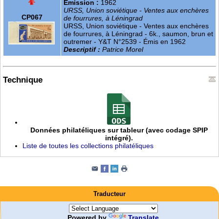
Émission :
1962
URSS, Union soviétique - Ventes aux enchères
CP067
de fourrures, à Léningrad
URSS, Union soviétique - Ventes aux enchères
de fourrures, à Léningrad - 6k., saumon, brun et
outremer - Y&T N°2539 - Émis en 1962
Descriptif :
Patrice Morel
Technique
Données philatéliques sur tableur (avec codage SPIP
intégré).
Liste de toutes les collections philatéliques
Traducteur
Powered by
Translate