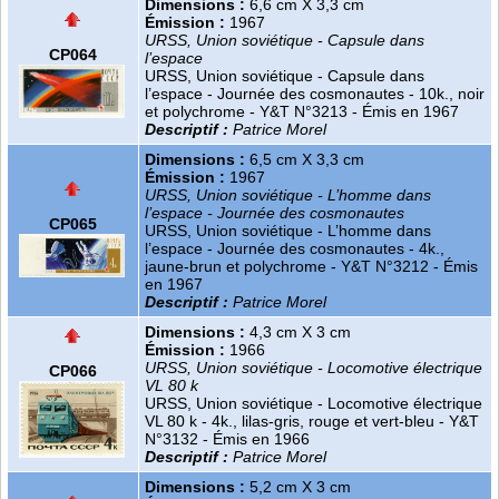
Dimensions :
6,6 cm X 3,3 cm
Émission :
1967
URSS, Union soviétique - Capsule dans
CP064
l’espace
URSS, Union soviétique - Capsule dans
l’espace - Journée des cosmonautes - 10k., noir
et polychrome - Y&T N°3213 - Émis en 1967
Descriptif :
Patrice Morel
Dimensions :
6,5 cm X 3,3 cm
Émission :
1967
URSS, Union soviétique - L’homme dans
l’espace - Journée des cosmonautes
CP065
URSS, Union soviétique - L’homme dans
l’espace - Journée des cosmonautes - 4k.,
jaune-brun et polychrome - Y&T N°3212 - Émis
en 1967
Descriptif :
Patrice Morel
Dimensions :
4,3 cm X 3 cm
Émission :
1966
URSS, Union soviétique - Locomotive électrique
CP066
VL 80 k
URSS, Union soviétique - Locomotive électrique
VL 80 k - 4k., lilas-gris, rouge et vert-bleu - Y&T
N°3132 - Émis en 1966
Descriptif :
Patrice Morel
Dimensions :
5,2 cm X 3 cm