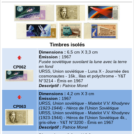
Timbres isolés
Dimensions :
6,5 cm X 3,3 cm
Émission :
1967
Fusée soviétique suvolant la lune avec la terre
en fond
CP062
URSS, Union soviétique - Luna X - Journée des
cosmonautes - 16k., lilas et polychrome - Y&T
N°3214 - Émis en 1967
Descriptif :
Patrice Morel
Dimensions :
4,2 cm X 3 cm
Émission :
1967
URSS, Union soviétique - Matelot V.V. Khodyrev
CP063
(1923-1944) - Héros de l’Union Soviétique
URSS, Union soviétique - Matelot V.V. Khodyrev
(1923-1944) - Héros de l’Union Soviétique 4k.,
gris-olive - Y&T N°3200 - Émis en 1967
Descriptif :
Patrice Morel