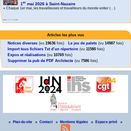
Foutez-nous la paix !
Aujourd’hui, mercredi 18 mars 2026, le président de la République
Emmanuel (…)
Activités
Mon CV... Cette perle indique une nouveauté, ou le dernier travail (…)
Leonard Peltier libre !
En Pays-de-la-Loire le couperet est tombé !
Articles les plus vus
Leonard Peltier, un Amérindien condamné deux fois à la prison à vie pour
« La présidente Horizons de la région Pays de la Loire veut faire voter ce (…)
un (…)
Notices diverses
(vu
19636
fois)
Le jeu de palets
(vu
14987
fois)
Import tous fichiers Txt d’un répertoire
(vu
11580
fois)
Expos et réalisations
(vu
10769
fois)
Supprimer la pub de PDF Architecte
(vu
7586
fois)
Plan du site
Contact
Mentions légales
Espace privé