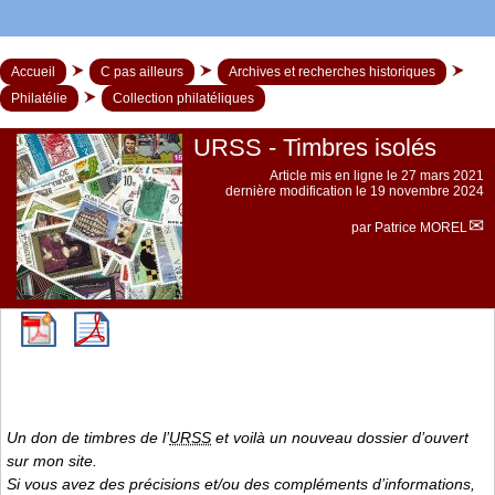
Accueil
C pas ailleurs
Archives et recherches historiques
Philatélie
Collection philatéliques
URSS - Timbres isolés
Article mis en ligne le
27 mars 2021
dernière modification le 19 novembre 2024
par
Patrice MOREL
Un don de timbres de l’
URSS
et voilà un nouveau dossier d’ouvert
sur mon site.
Si vous avez des précisions et/ou des compléments d’informations,