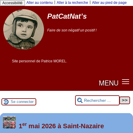
|
|
Aller au contenu
Aller à la recherche
Aller au pied de page
Accessibilité
PatCatNat’s
Faire de son négatif un positif !
Site personnel de Patrice MOREL.
MENU
Se connecter
er
Foutez-nous la paix !
1
mai 2026 à Saint-Nazaire