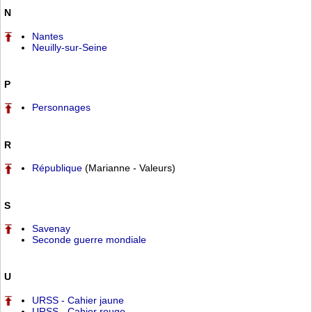
N
Nantes
Neuilly-sur-Seine
P
Personnages
R
République
(Marianne - Valeurs)
S
Savenay
Seconde guerre mondiale
U
URSS - Cahier jaune
URSS - Cahier rouge