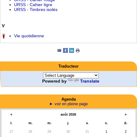
URSS - Cahier tigre
URSS - Timbres isolés
V
Vie quotidienne
Traducteur
Powered by
Translate
Agenda
► voir en pleine page
«
août 2026
»
l.
m.
m.
j.
v.
s.
d.
27
28
29
30
31
1
2