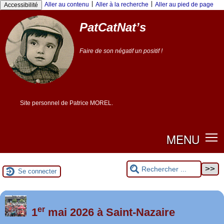
|
|
Aller au contenu
Aller à la recherche
Aller au pied de page
Accessibilité
PatCatNat’s
Faire de son négatif un positif !
Site personnel de Patrice MOREL.
MENU
Se connecter
er
Foutez-nous la paix !
1
mai 2026 à Saint-Nazaire