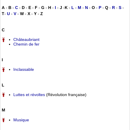
A
-
B
-
C
-
D
-
E
-
F
-
G
-
H
-
I
-
J
-
K
-
L
-
M
-
N
-
O
-
P
-
Q
-
R
-
S
-
T
-
U
-
V
-
W
-
X
-
Y
-
Z
C
Châteaubriant
Chemin de fer
I
Inclassable
L
Luttes et révoltes
(Révolution française)
M
Musique