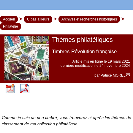
Accueil
C pas ailleurs
Archives et recherches historiques
Philatélie
Thèmes philatéliques
Timbres Révolution française
Article mis en ligne le
19 mars 2021
dernière modification le 24 novembre 2024
par
Patrice MOREL
Comme je suis un peu timbré, vous trouverez ci-après les thèmes de
classement de ma collection philatélique.