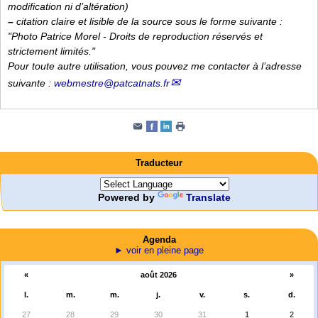
modification ni d’altération)
–
citation claire et lisible de la source sous le forme suivante :
"Photo Patrice Morel - Droits de reproduction réservés et
strictement limités."
Pour toute autre utilisation, vous pouvez me contacter à l’adresse
suivante :
webmestre
@
patcatnats.fr
Traducteur
Powered by
Translate
Agenda
► voir en pleine page
«
août 2026
»
l.
m.
m.
j.
v.
s.
d.
27
28
29
30
31
1
2