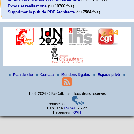
Import tous fichiers Txt d’un répertoire
(vu
11572
fois)
Expos et réalisations
(vu
10766
fois)
Supprimer la pub de PDF Architecte
(vu
7584
fois)
Plan du site
Contact
Mentions légales
Espace privé
1996-2026 © PatCatNat’s - Tous droits réservés
Réalisé sous
Habillage
ESCAL
5.5.22
Hébergeur :
OVH