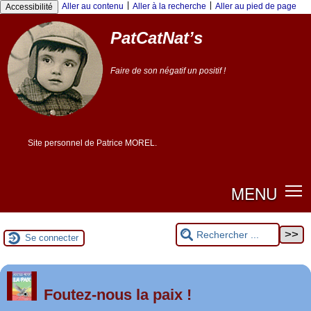
|
|
Aller au contenu
Aller à la recherche
Aller au pied de page
Accessibilité
PatCatNat’s
Faire de son négatif un positif !
Site personnel de Patrice MOREL.
MENU
Se connecter
er
1
Foutez-nous la paix !
mai 2026 à Saint-Nazaire