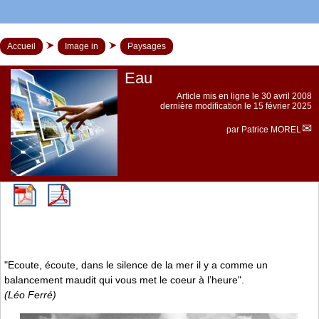
Accueil
Image in
Paysages
Eau
Article mis en ligne le
30 avril 2008
dernière modification le 15 février 2025
par
Patrice MOREL
"Ecoute, écoute, dans le silence de la mer il y a comme un
balancement maudit qui vous met le coeur à l’heure".
(Léo Ferré)