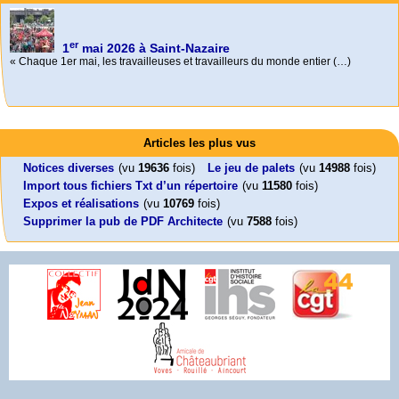
er
1
mai 2026 à Saint-Nazaire
« Chaque 1er mai, les travailleuses et travailleurs du monde entier (…)
Activités
Mon CV... Cette perle indique une nouveauté, ou le dernier travail (…)
Foutez-nous la paix !
Leonard Peltier libre !
En Pays-de-la-Loire le couperet est tombé !
Articles les plus vus
Aujourd’hui, mercredi 18 mars 2026, le président de la République
Leonard Peltier, un Amérindien condamné deux fois à la prison à vie pour
« La présidente Horizons de la région Pays de la Loire veut faire voter ce (…)
Emmanuel (…)
un (…)
Notices diverses
(vu
19636
fois)
Le jeu de palets
(vu
14988
fois)
Import tous fichiers Txt d’un répertoire
(vu
11580
fois)
Expos et réalisations
(vu
10769
fois)
Supprimer la pub de PDF Architecte
(vu
7588
fois)