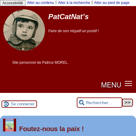
|
|
Aller au contenu
Aller à la recherche
Aller au pied de page
Accessibilité
PatCatNat’s
Faire de son négatif un positif !
Site personnel de Patrice MOREL.
MENU
Se connecter
er
1
Foutez-nous la paix !
mai 2026 à Saint-Nazaire