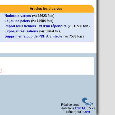
Activités
Mon CV... Cette perle indique une nouveauté, ou le dernier
Leonard Peltier libre !
En Pays-de-la-Loire le couperet est
travail (…)
Articles les plus vus
Leonard Peltier, un Amérindien condamné deux fois à la prison à
tombé !
vie pour un (…)
« La présidente Horizons de la région Pays de la Loire veut faire
Notices diverses
(vu
19623
fois)
voter ce (…)
Le jeu de palets
(vu
14984
fois)
Import tous fichiers Txt d’un répertoire
(vu
11566
fois)
Expos et réalisations
(vu
10764
fois)
Supprimer la pub de PDF Architecte
(vu
7583
fois)
Réalisé sous
Habillage
ESCAL
5.5.22
Hébergeur :
OVH