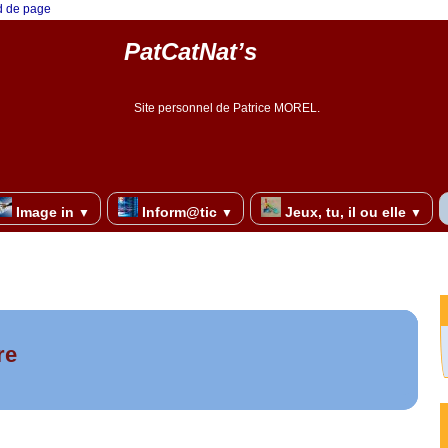
ed de page
PatCatNat’s
Site personnel de Patrice MOREL.
Image in
Inform@tic
Jeux, tu, il ou elle
▼
▼
▼
re