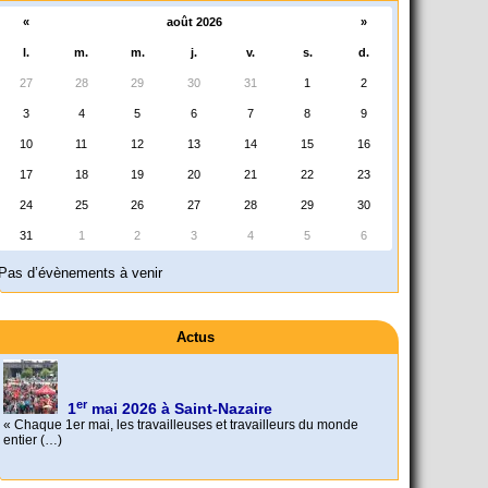
«
août 2026
»
l.
m.
m.
j.
v.
s.
d.
27
28
29
30
31
1
2
3
4
5
6
7
8
9
10
11
12
13
14
15
16
17
18
19
20
21
22
23
24
25
26
27
28
29
30
31
1
2
3
4
5
6
Pas d’évènements à venir
Actus
er
1
mai 2026 à Saint-Nazaire
« Chaque 1er mai, les travailleuses et travailleurs du monde
entier (…)
Foutez-nous la paix !
Aujourd’hui, mercredi 18 mars 2026, le président de la
République Emmanuel (…)