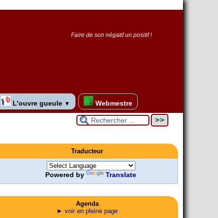
Faire de son négatif un positif !
L’ouvre gueule
Webmestre
▼
Traducteur
Powered by
Translate
Agenda
► voir en pleine page