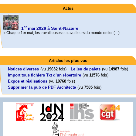
Actus
er
1
mai 2026 à Saint-Nazaire
« Chaque 1er mai, les travailleuses et travailleurs du monde entier (…)
Activités
Mon CV... Cette perle indique une nouveauté, ou le dernier travail (…)
Foutez-nous la paix !
Leonard Peltier libre !
En Pays-de-la-Loire le couperet est tombé !
Articles les plus vus
Aujourd’hui, mercredi 18 mars 2026, le président de la République
Leonard Peltier, un Amérindien condamné deux fois à la prison à vie pour
« La présidente Horizons de la région Pays de la Loire veut faire voter ce (…)
Emmanuel (…)
un (…)
Notices diverses
(vu
19632
fois)
Le jeu de palets
(vu
14987
fois)
Import tous fichiers Txt d’un répertoire
(vu
11576
fois)
Expos et réalisations
(vu
10768
fois)
Supprimer la pub de PDF Architecte
(vu
7585
fois)