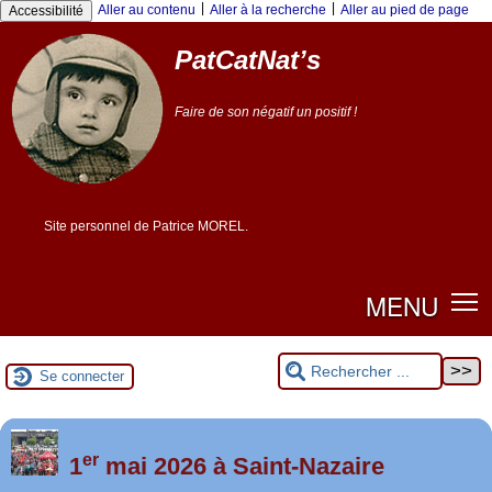
Panneau de gestion des cookies
|
|
Aller au contenu
Aller à la recherche
Aller au pied de page
Accessibilité
PatCatNat’s
Faire de son négatif un positif !
Site personnel de Patrice MOREL.
MENU
Se connecter
er
Foutez-nous la paix !
1
mai 2026 à Saint-Nazaire