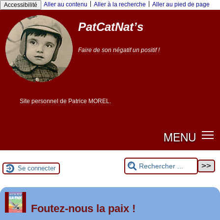
|
|
Aller au contenu
Aller à la recherche
Aller au pied de page
Accessibilité
PatCatNat’s
Faire de son négatif un positif !
Site personnel de Patrice MOREL.
MENU
Se connecter
er
1
Foutez-nous la paix !
mai 2026 à Saint-Nazaire