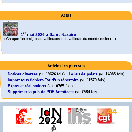
Actus
er
1
mai 2026 à Saint-Nazaire
« Chaque 1er mai, les travailleuses et travailleurs du monde entier (…)
Activités
Foutez-nous la paix !
Mon CV... Cette perle indique une nouveauté, ou le dernier travail (…)
Aujourd’hui, mercredi 18 mars 2026, le président de la République
Leonard Peltier libre !
En Pays-de-la-Loire le couperet est tombé !
Emmanuel (…)
Articles les plus vus
Leonard Peltier, un Amérindien condamné deux fois à la prison à vie pour
« La présidente Horizons de la région Pays de la Loire veut faire voter ce (…)
un (…)
Notices diverses
(vu
19626
fois)
Le jeu de palets
(vu
14985
fois)
Import tous fichiers Txt d’un répertoire
(vu
11570
fois)
Expos et réalisations
(vu
10765
fois)
Supprimer la pub de PDF Architecte
(vu
7584
fois)