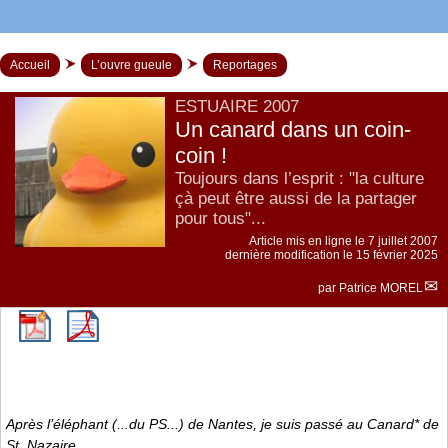
Accueil
L’ouvre gueule
Reportages
ESTUAIRE 2007
Un canard dans un coin-
coin !
Toujours dans l’esprit : "la culture
çà peut être aussi de la partager
pour tous"...
Article mis en ligne le
7 juillet 2007
dernière modification le 15 février 2025
par
Patrice MOREL
Après l’éléphant (...du PS...) de Nantes, je suis passé au Canard* de
St. Nazaire...