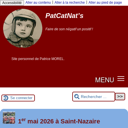
|
|
Aller au contenu
Aller à la recherche
Aller au pied de page
Accessibilité
PatCatNat’s
Faire de son négatif un positif !
Site personnel de Patrice MOREL.
MENU
Se connecter
er
Foutez-nous la paix !
1
mai 2026 à Saint-Nazaire