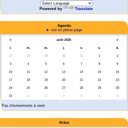
Powered by
Translate
Agenda
► voir en pleine page
«
août 2026
»
l.
m.
m.
j.
v.
s.
d.
27
28
29
30
31
1
2
3
4
5
6
7
8
9
10
11
12
13
14
15
16
17
18
19
20
21
22
23
24
25
26
27
28
29
30
31
1
2
3
4
5
6
Pas d’évènements à venir
er
1
mai 2026 à Saint-Nazaire
« Chaque 1er mai, les travailleuses et travailleurs du monde entier (…)
Actus