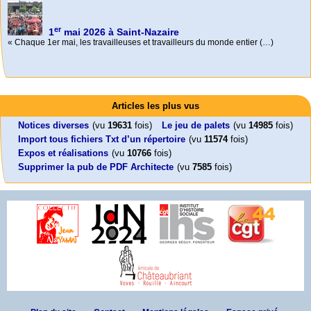
Foutez-nous la paix !
Aujourd’hui, mercredi 18 mars 2026, le président de la République
Emmanuel (…)
Activités
Mon CV... Cette perle indique une nouveauté, ou le dernier travail (…)
Leonard Peltier libre !
En Pays-de-la-Loire le couperet est tombé !
Articles les plus vus
Leonard Peltier, un Amérindien condamné deux fois à la prison à vie pour
« La présidente Horizons de la région Pays de la Loire veut faire voter ce (…)
un (…)
Notices diverses
(vu
19631
fois)
Le jeu de palets
(vu
14985
fois)
Import tous fichiers Txt d’un répertoire
(vu
11574
fois)
Expos et réalisations
(vu
10766
fois)
Supprimer la pub de PDF Architecte
(vu
7585
fois)