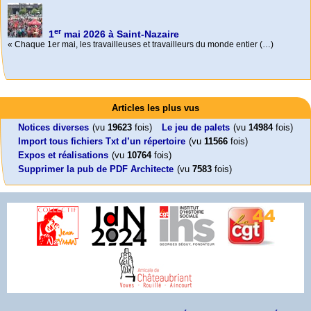
er
1
mai 2026 à Saint-Nazaire
« Chaque 1er mai, les travailleuses et travailleurs du monde entier (…)
Activités
Mon CV... Cette perle indique une nouveauté, ou le dernier travail (…)
Foutez-nous la paix !
Leonard Peltier libre !
En Pays-de-la-Loire le couperet est tombé !
Articles les plus vus
Aujourd’hui, mercredi 18 mars 2026, le président de la République
Leonard Peltier, un Amérindien condamné deux fois à la prison à vie pour
« La présidente Horizons de la région Pays de la Loire veut faire voter ce (…)
Emmanuel (…)
un (…)
Notices diverses
(vu
19623
fois)
Le jeu de palets
(vu
14984
fois)
Import tous fichiers Txt d’un répertoire
(vu
11566
fois)
Expos et réalisations
(vu
10764
fois)
Supprimer la pub de PDF Architecte
(vu
7583
fois)