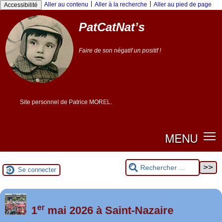
Panneau de gestion des cookies
|
|
Aller au contenu
Aller à la recherche
Aller au pied de page
Accessibilité
PatCatNat’s
Faire de son négatif un positif !
Site personnel de Patrice MOREL.
MENU
Se connecter
er
Foutez-nous la paix !
1
mai 2026 à Saint-Nazaire