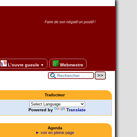
Faire de son négatif un positif !
L’ouvre gueule
Webmestre
▼
Traducteur
Powered by
Translate
Agenda
► voir en pleine page