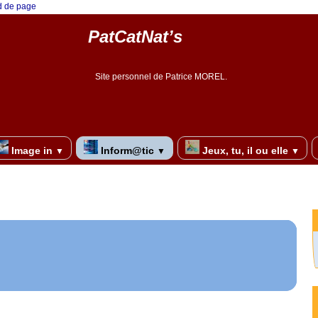
ed de page
PatCatNat’s
Site personnel de Patrice MOREL.
Image in
Inform@tic
Jeux, tu, il ou elle
▼
▼
▼
re