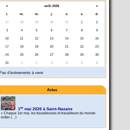
«
août 2026
»
l.
m.
m.
j.
v.
s.
d.
27
28
29
30
31
1
2
3
4
5
6
7
8
9
10
11
12
13
14
15
16
17
18
19
20
21
22
23
24
25
26
27
28
29
30
31
1
2
3
4
5
6
Pas d’évènements à venir
Actus
er
1
mai 2026 à Saint-Nazaire
« Chaque 1er mai, les travailleuses et travailleurs du monde
entier (…)