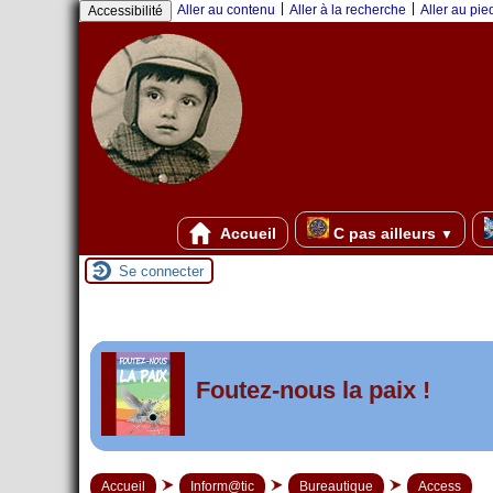
Panneau de gestion des cookies
|
|
Aller au contenu
Aller à la recherche
Aller au pi
Accessibilité
Accueil
C pas ailleurs
▼
Se connecter
er
1
Foutez-nous la paix !
mai 2026 à Saint-Nazai
Accueil
Inform@tic
Bureautique
Access