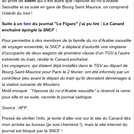
au profit de
client
qui n’est autre que l’épouse du roi d’Arabie
Saoudite et sa suite en gare de Bourg Saint Maurice, on comprend
l’intérêt du mot !
Suite à un
lien
du journal "Le Figaro" j’ai pu lire :
Le Canard
enchaîné épingle la SNCF
:
Pour permettre à des membres de la famille du roi d’Arabie saoudite
de voyager ensemble, la SNCF a déplacé d’autorité une vingtaine
d’occupants de deux wagons de première classe d’un TGV à l’autre
extrémité du train, révèle le Canard enchaîné.
Les voyageurs, qui étaient déjà installés dans le TGV au départ de
Bourg-Saint-Maurice pour Paris le 2 février, ont été informés par un
contrôleur peu avant le départ du train qu’ils devraient déménager à
la station suivante de Moutiers.
Motif invoqué : "l’épouse du roi d’Arabie saoudite" a réservé la rame
pour elle et sa suite, raconte le journal satirique.
Source : AFP
Pressé de vérifier l’info, je tente d’aller voir sur le site du Canard dès
mon arrivée au bureau (je suis cheminot !), mais le site internet du
journal est bloqué par la SNCF !