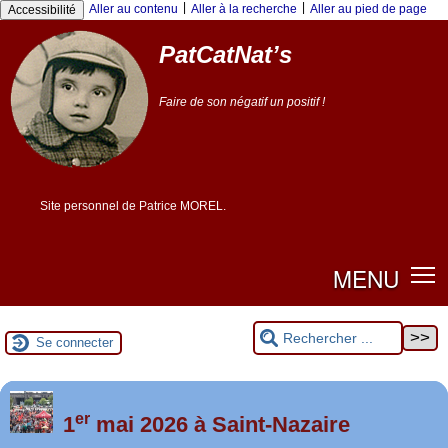
|
|
Aller au contenu
Aller à la recherche
Aller au pied de page
Accessibilité
PatCatNat’s
Faire de son négatif un positif !
Site personnel de Patrice MOREL.
MENU
Se connecter
er
Foutez-nous la paix !
1
mai 2026 à Saint-Nazaire