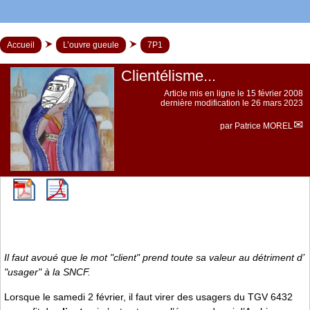
Accueil
L’ouvre gueule
7P1
Clientélisme...
Article mis en ligne le
15 février 2008
dernière modification le 26 mars 2023
par
Patrice MOREL
Il faut avoué que le mot "client" prend toute sa valeur au détriment d’
"usager" à la SNCF.
Lorsque le samedi 2 février, il faut virer des usagers du TGV 6432