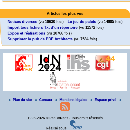
Activités
Mon CV... Cette perle indique une nouveauté, ou le dernier travail (…)
Foutez-nous la paix !
Leonard Peltier libre !
En Pays-de-la-Loire le couperet est tombé !
Articles les plus vus
Aujourd’hui, mercredi 18 mars 2026, le président de la République
Leonard Peltier, un Amérindien condamné deux fois à la prison à vie pour
« La présidente Horizons de la région Pays de la Loire veut faire voter ce (…)
Emmanuel (…)
un (…)
Notices diverses
(vu
19630
fois)
Le jeu de palets
(vu
14985
fois)
Import tous fichiers Txt d’un répertoire
(vu
11572
fois)
Expos et réalisations
(vu
10766
fois)
Supprimer la pub de PDF Architecte
(vu
7584
fois)
Plan du site
Contact
Mentions légales
Espace privé
1996-2026 © PatCatNat’s - Tous droits réservés
Réalisé sous