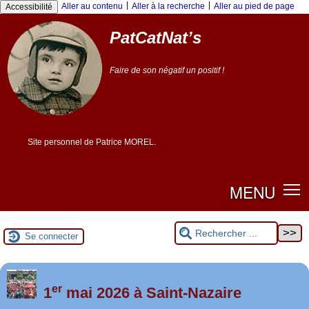
Panneau de gestion des cookies
|
|
Aller au contenu
Aller à la recherche
Aller au pied de page
Accessibilité
PatCatNat’s
Faire de son négatif un positif !
Site personnel de Patrice MOREL.
MENU
Se connecter
er
Foutez-nous la paix !
1
mai 2026 à Saint-Nazaire