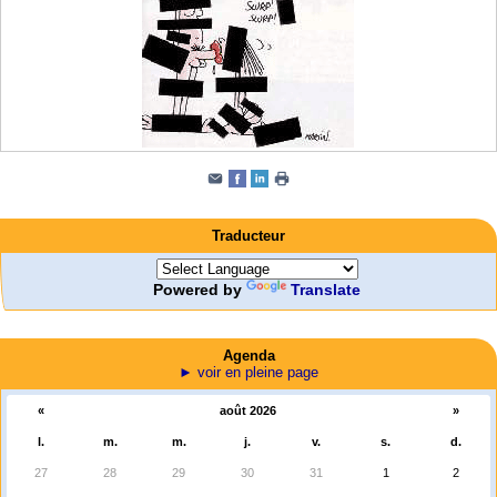
Traducteur
Powered by
Translate
Agenda
► voir en pleine page
«
août 2026
»
l.
m.
m.
j.
v.
s.
d.
27
28
29
30
31
1
2