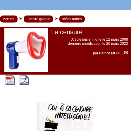
Accueil
L’ouvre gueule
Idées noires
La censure
Article mis en ligne le
12 mars 2008
dernière modification le 26 mars 2023
par
Patrice MOREL