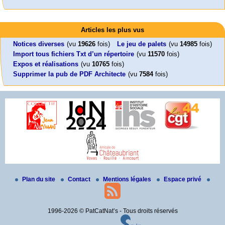
Activités
Mon CV... Cette perle indique une nouveauté, ou le dernier travail (…)
Foutez-nous la paix !
Leonard Peltier libre !
En Pays-de-la-Loire le couperet est tombé !
Articles les plus vus
Aujourd’hui, mercredi 18 mars 2026, le président de la République
Leonard Peltier, un Amérindien condamné deux fois à la prison à vie pour
« La présidente Horizons de la région Pays de la Loire veut faire voter ce (…)
Emmanuel (…)
un (…)
Notices diverses
(vu
19626
fois)
Le jeu de palets
(vu
14985
fois)
Import tous fichiers Txt d’un répertoire
(vu
11570
fois)
Expos et réalisations
(vu
10765
fois)
Supprimer la pub de PDF Architecte
(vu
7584
fois)
Plan du site
Contact
Mentions légales
Espace privé
1996-2026 © PatCatNat’s - Tous droits réservés