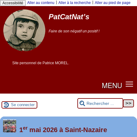
|
|
Aller au contenu
Aller à la recherche
Aller au pied de page
Accessibilité
PatCatNat’s
Faire de son négatif un positif !
Site personnel de Patrice MOREL.
MENU
Se connecter
er
Foutez-nous la paix !
1
mai 2026 à Saint-Nazaire