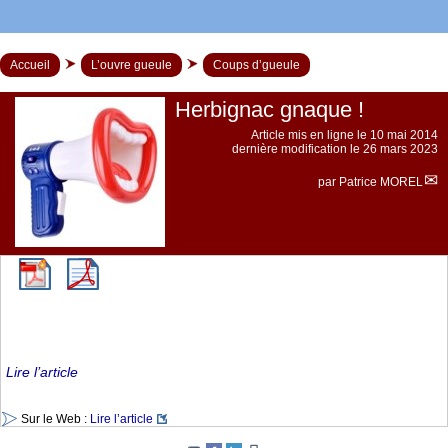
Accueil
L’ouvre gueule
Coups d’gueule
Herbignac gnaque !
Article mis en ligne le
10 mai 2014
dernière modification le 26 mars 2023
par
Patrice MOREL
Lire l’article
Sur le Web :
Lire l’article