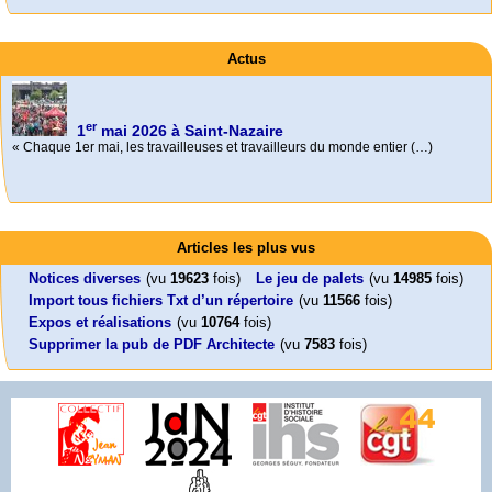
Actus
er
1
mai 2026 à Saint-Nazaire
« Chaque 1er mai, les travailleuses et travailleurs du monde entier (…)
Activités
Mon CV... Cette perle indique une nouveauté, ou le dernier travail (…)
Foutez-nous la paix !
Leonard Peltier libre !
En Pays-de-la-Loire le couperet est tombé !
Articles les plus vus
Aujourd’hui, mercredi 18 mars 2026, le président de la République
Leonard Peltier, un Amérindien condamné deux fois à la prison à vie pour
« La présidente Horizons de la région Pays de la Loire veut faire voter ce (…)
Emmanuel (…)
un (…)
Notices diverses
(vu
19623
fois)
Le jeu de palets
(vu
14985
fois)
Import tous fichiers Txt d’un répertoire
(vu
11566
fois)
Expos et réalisations
(vu
10764
fois)
Supprimer la pub de PDF Architecte
(vu
7583
fois)