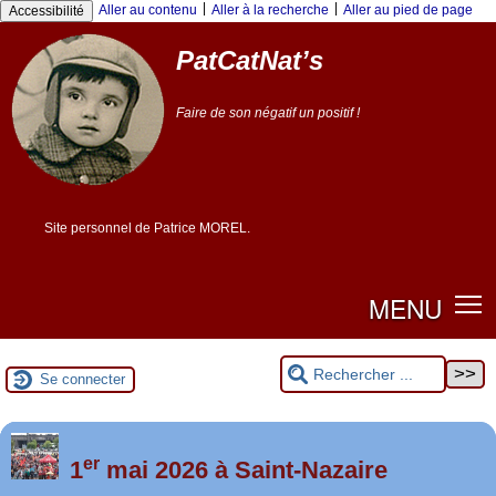
Panneau de gestion des cookies
|
|
Aller au contenu
Aller à la recherche
Aller au pied de page
Accessibilité
PatCatNat’s
Faire de son négatif un positif !
Site personnel de Patrice MOREL.
MENU
Se connecter
er
Foutez-nous la paix !
1
mai 2026 à Saint-Nazaire