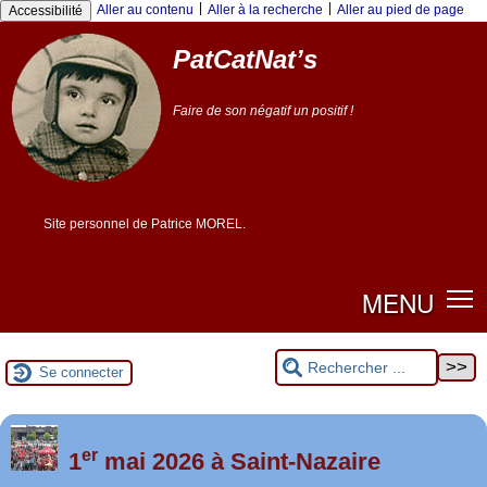
|
|
Aller au contenu
Aller à la recherche
Aller au pied de page
Accessibilité
PatCatNat’s
Faire de son négatif un positif !
Site personnel de Patrice MOREL.
MENU
Se connecter
er
Foutez-nous la paix !
1
mai 2026 à Saint-Nazaire