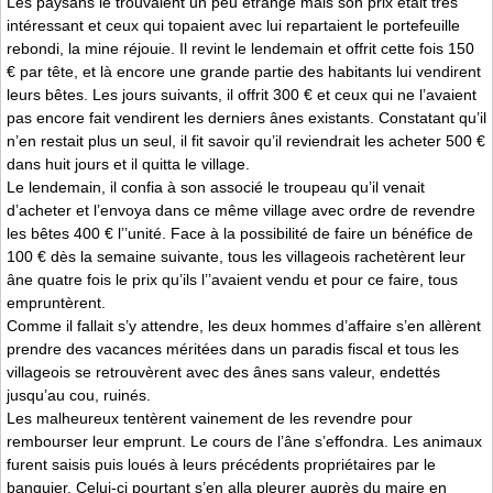
Les paysans le trouvaient un peu étrange mais son prix était très
intéressant et ceux qui topaient avec lui repartaient le portefeuille
rebondi, la mine réjouie. Il revint le lendemain et offrit cette fois 150
€ par tête, et là encore une grande partie des habitants lui vendirent
leurs bêtes. Les jours suivants, il offrit 300 € et ceux qui ne l’avaient
pas encore fait vendirent les derniers ânes existants. Constatant qu’il
n’en restait plus un seul, il fit savoir qu’il reviendrait les acheter 500 €
dans huit jours et il quitta le village.
Le lendemain, il confia à son associé le troupeau qu’il venait
d’acheter et l’envoya dans ce même village avec ordre de revendre
les bêtes 400 € l’’unité. Face à la possibilité de faire un bénéfice de
100 € dès la semaine suivante, tous les villageois rachetèrent leur
âne quatre fois le prix qu’ils l’’avaient vendu et pour ce faire, tous
empruntèrent.
Comme il fallait s’y attendre, les deux hommes d’affaire s’en allèrent
prendre des vacances méritées dans un paradis fiscal et tous les
villageois se retrouvèrent avec des ânes sans valeur, endettés
jusqu’au cou, ruinés.
Les malheureux tentèrent vainement de les revendre pour
rembourser leur emprunt. Le cours de l’âne s’effondra. Les animaux
furent saisis puis loués à leurs précédents propriétaires par le
banquier. Celui-ci pourtant s’en alla pleurer auprès du maire en