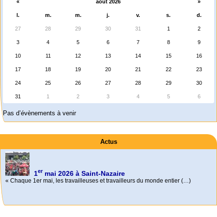
«
août 2026
»
l.
m.
m.
j.
v.
s.
d.
27
28
29
30
31
1
2
3
4
5
6
7
8
9
10
11
12
13
14
15
16
17
18
19
20
21
22
23
24
25
26
27
28
29
30
31
1
2
3
4
5
6
Pas d’évènements à venir
Actus
er
1
mai 2026 à Saint-Nazaire
« Chaque 1er mai, les travailleuses et travailleurs du monde entier (…)
Activités
Mon CV... Cette perle indique une nouveauté, ou le dernier travail (…)