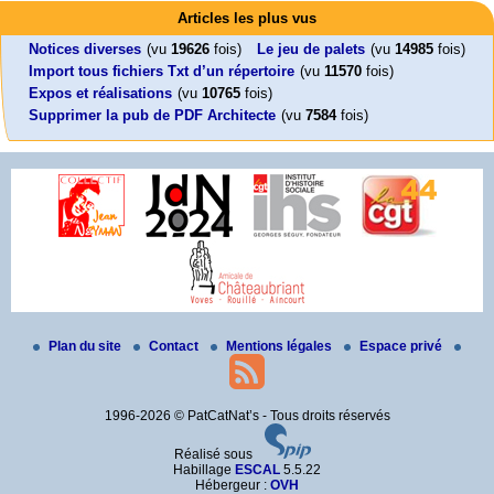
Foutez-nous la paix !
Leonard Peltier libre !
En Pays-de-la-Loire le couperet est tombé !
Articles les plus vus
Aujourd’hui, mercredi 18 mars 2026, le président de la République
Leonard Peltier, un Amérindien condamné deux fois à la prison à vie pour
« La présidente Horizons de la région Pays de la Loire veut faire voter ce (…)
Emmanuel (…)
un (…)
Notices diverses
(vu
19626
fois)
Le jeu de palets
(vu
14985
fois)
Import tous fichiers Txt d’un répertoire
(vu
11570
fois)
Expos et réalisations
(vu
10765
fois)
Supprimer la pub de PDF Architecte
(vu
7584
fois)
Plan du site
Contact
Mentions légales
Espace privé
1996-2026 © PatCatNat’s - Tous droits réservés
Réalisé sous
Habillage
ESCAL
5.5.22
Hébergeur :
OVH