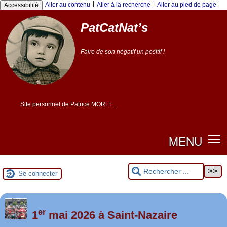
Panneau de gestion des cookies
|
|
Aller au contenu
Aller à la recherche
Aller au pied de page
Accessibilité
PatCatNat’s
Faire de son négatif un positif !
Site personnel de Patrice MOREL.
MENU
Se connecter
er
Foutez-nous la paix !
1
mai 2026 à Saint-Nazaire