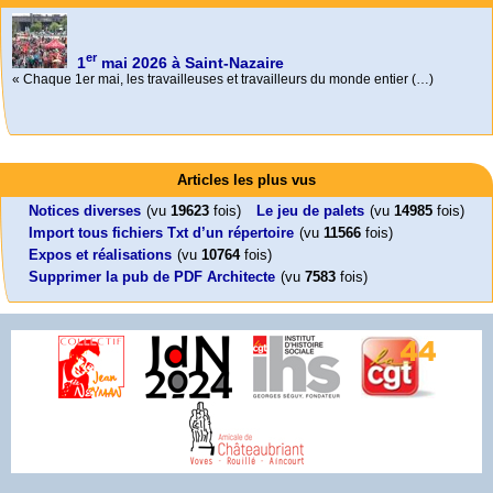
er
1
mai 2026 à Saint-Nazaire
« Chaque 1er mai, les travailleuses et travailleurs du monde entier (…)
Activités
Mon CV... Cette perle indique une nouveauté, ou le dernier travail (…)
Foutez-nous la paix !
Leonard Peltier libre !
En Pays-de-la-Loire le couperet est tombé !
Articles les plus vus
Aujourd’hui, mercredi 18 mars 2026, le président de la République
Leonard Peltier, un Amérindien condamné deux fois à la prison à vie pour
« La présidente Horizons de la région Pays de la Loire veut faire voter ce (…)
Emmanuel (…)
un (…)
Notices diverses
(vu
19623
fois)
Le jeu de palets
(vu
14985
fois)
Import tous fichiers Txt d’un répertoire
(vu
11566
fois)
Expos et réalisations
(vu
10764
fois)
Supprimer la pub de PDF Architecte
(vu
7583
fois)