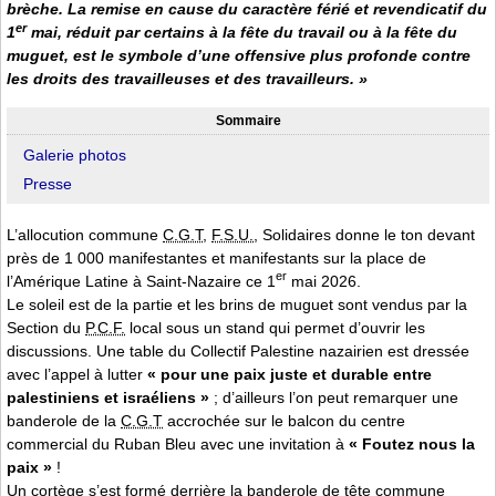
brèche. La remise en cause du caractère férié et revendicatif du
er
1
mai, réduit par certains à la fête du travail ou à la fête du
muguet, est le symbole d’une offensive plus profonde contre
les droits des travailleuses et des travailleurs. »
Sommaire
Galerie photos
Presse
L’allocution commune
C.G.T
,
F.S.U.
, Solidaires donne le ton devant
près de 1 000 manifestantes et manifestants sur la place de
er
l’Amérique Latine à Saint-Nazaire ce 1
mai 2026.
Le soleil est de la partie et les brins de muguet sont vendus par la
Section du
P.C.F.
local sous un stand qui permet d’ouvrir les
discussions. Une table du Collectif Palestine nazairien est dressée
avec l’appel à lutter
« pour une paix juste et durable entre
palestiniens et israéliens »
; d’ailleurs l’on peut remarquer une
banderole de la
C.G.T
accrochée sur le balcon du centre
commercial du Ruban Bleu avec une invitation à
« Foutez nous la
paix »
!
Un cortège s’est formé derrière la banderole de tête commune