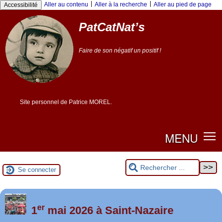
|
|
Aller au contenu
Aller à la recherche
Aller au pied de page
Accessibilité
PatCatNat’s
Faire de son négatif un positif !
Site personnel de Patrice MOREL.
MENU
Se connecter
er
Foutez-nous la paix !
1
mai 2026 à Saint-Nazaire