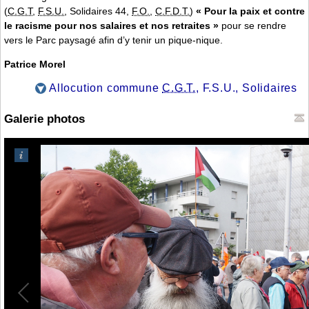
(
C.G.T
,
F.S.U.
, Solidaires 44,
F.O.
,
C.F.D.T.
)
« Pour la paix et contre
le racisme pour nos salaires et nos retraites »
pour se rendre
vers le Parc paysagé afin d’y tenir un pique-nique.
Patrice Morel
Allocution commune
C.G.T.
, F.S.U., Solidaires
Galerie photos