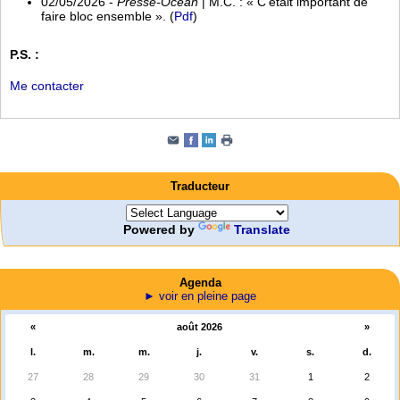
02/05/2026 -
Presse-Océan
| M.C. : « C’était important de
faire bloc ensemble ». (
Pdf
)
P.S. :
Me contacter
Traducteur
Powered by
Translate
Agenda
► voir en pleine page
«
août 2026
»
l.
m.
m.
j.
v.
s.
d.
27
28
29
30
31
1
2