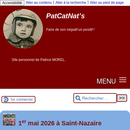
Panneau de gestion des cookies
|
|
Aller au contenu
Aller à la recherche
Aller au pied de page
Accessibilité
PatCatNat’s
Faire de son négatif un positif !
Site personnel de Patrice MOREL.
MENU
Se connecter
er
Foutez-nous la paix !
1
mai 2026 à Saint-Nazaire