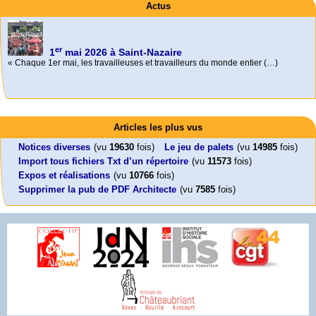
Actus
er
1
mai 2026 à Saint-Nazaire
« Chaque 1er mai, les travailleuses et travailleurs du monde entier (…)
Activités
Mon CV... Cette perle indique une nouveauté, ou le dernier travail (…)
Foutez-nous la paix !
Leonard Peltier libre !
En Pays-de-la-Loire le couperet est tombé !
Articles les plus vus
Aujourd’hui, mercredi 18 mars 2026, le président de la République
Leonard Peltier, un Amérindien condamné deux fois à la prison à vie pour
« La présidente Horizons de la région Pays de la Loire veut faire voter ce (…)
Emmanuel (…)
un (…)
Notices diverses
(vu
19630
fois)
Le jeu de palets
(vu
14985
fois)
Import tous fichiers Txt d’un répertoire
(vu
11573
fois)
Expos et réalisations
(vu
10766
fois)
Supprimer la pub de PDF Architecte
(vu
7585
fois)