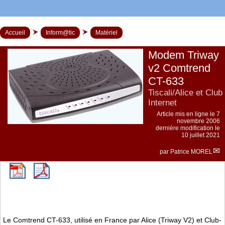
Accueil
Inform@tic
Matériel
Modem Triway
v2 Comtrend
CT-633
Tiscali/Alice et Club
Internet
Article mis en ligne le
7
novembre 2006
dernière modification le
10 juillet 2021
par
Patrice MOREL
Le Comtrend CT-633, utilisé en France par Alice (Triway V2) et Club-