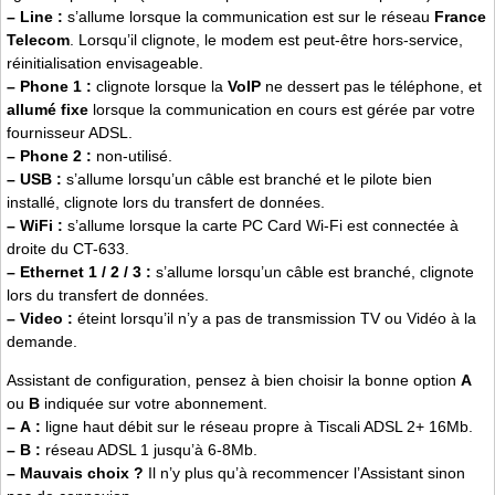
–
Line :
s’allume lorsque la communication est sur le réseau
France
Telecom
. Lorsqu’il clignote, le modem est peut-être hors-service,
réinitialisation envisageable.
–
Phone 1 :
clignote lorsque la
VoIP
ne dessert pas le téléphone, et
allumé fixe
lorsque la communication en cours est gérée par votre
fournisseur ADSL.
–
Phone 2 :
non-utilisé.
–
USB :
s’allume lorsqu’un câble est branché et le pilote bien
installé, clignote lors du transfert de données.
–
WiFi :
s’allume lorsque la carte PC Card Wi-Fi est connectée à
droite du CT-633.
–
Ethernet 1 / 2 / 3 :
s’allume lorsqu’un câble est branché, clignote
lors du transfert de données.
–
Video :
éteint lorsqu’il n’y a pas de transmission TV ou Vidéo à la
demande.
Assistant de configuration, pensez à bien choisir la bonne option
A
ou
B
indiquée sur votre abonnement.
–
A :
ligne haut débit sur le réseau propre à Tiscali ADSL 2+ 16Mb.
–
B :
réseau ADSL 1 jusqu’à 6-8Mb.
–
Mauvais choix ?
Il n’y plus qu’à recommencer l’Assistant sinon