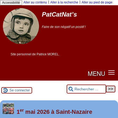
|
|
Aller au contenu
Aller à la recherche
Aller au pied de page
Accessibilité
PatCatNat’s
Faire de son négatif un positif !
Site personnel de Patrice MOREL.
MENU
Se connecter
er
Foutez-nous la paix !
1
mai 2026 à Saint-Nazaire