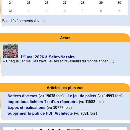
24
25
26
27
28
29
30
31
1
2
3
4
5
6
Pas d’évènements à venir
Actus
er
1
mai 2026 à Saint-Nazaire
« Chaque 1er mai, les travailleuses et travailleurs du monde entier (…)
Activités
Foutez-nous la paix !
Mon CV... Cette perle indique une nouveauté, ou le dernier travail (…)
Leonard Peltier libre !
En Pays-de-la-Loire le couperet est tombé !
Aujourd’hui, mercredi 18 mars 2026, le président de la République
Articles les plus vus
Emmanuel (…)
Leonard Peltier, un Amérindien condamné deux fois à la prison à vie pour
« La présidente Horizons de la région Pays de la Loire veut faire voter ce (…)
un (…)
Notices diverses
(vu
19638
fois)
Le jeu de palets
(vu
14993
fois)
Import tous fichiers Txt d’un répertoire
(vu
11582
fois)
Expos et réalisations
(vu
10777
fois)
Supprimer la pub de PDF Architecte
(vu
7591
fois)