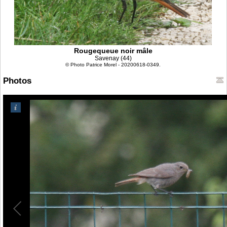
Rougequeue noir mâle
Savenay (44)
© Photo Patrice Morel - 20200618-0349.
Photos