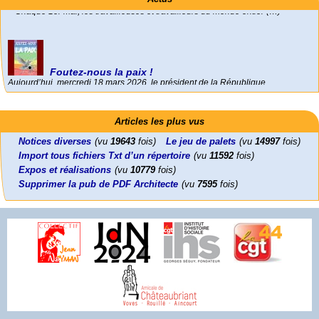
Foutez-nous la paix !
Aujourd’hui, mercredi 18 mars 2026, le président de la République
Emmanuel (…)
Activités
Mon CV... Cette perle indique une nouveauté, ou le dernier travail (…)
Leonard Peltier libre !
En Pays-de-la-Loire le couperet est tombé !
Articles les plus vus
Leonard Peltier, un Amérindien condamné deux fois à la prison à vie pour
« La présidente Horizons de la région Pays de la Loire veut faire voter ce (…)
un (…)
Notices diverses
(vu
19643
fois)
Le jeu de palets
(vu
14997
fois)
Import tous fichiers Txt d’un répertoire
(vu
11592
fois)
Expos et réalisations
(vu
10779
fois)
Supprimer la pub de PDF Architecte
(vu
7595
fois)