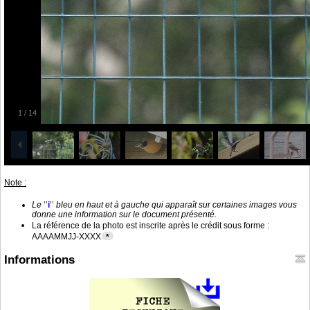
1
/
14
Note :
Le
’’
i
’’
bleu en haut et à gauche qui apparaît sur certaines images vous
donne une information sur le document présenté.
La référence de la photo est inscrite après le crédit sous forme :
AAAAMMJJ-XXXX
*
Informations