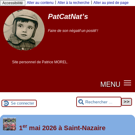
|
|
Aller au contenu
Aller à la recherche
Aller au pied de page
Accessibilité
PatCatNat’s
Faire de son négatif un positif !
Site personnel de Patrice MOREL.
MENU
Se connecter
er
Foutez-nous la paix !
1
mai 2026 à Saint-Nazaire