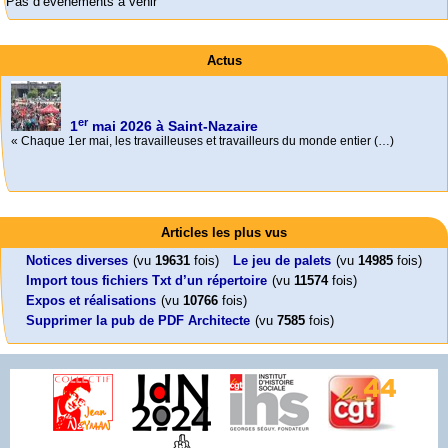
Pas d’évènements à venir
Actus
er
1
mai 2026 à Saint-Nazaire
« Chaque 1er mai, les travailleuses et travailleurs du monde entier (…)
Activités
Mon CV... Cette perle indique une nouveauté, ou le dernier travail (…)
Foutez-nous la paix !
Leonard Peltier libre !
En Pays-de-la-Loire le couperet est tombé !
Articles les plus vus
Aujourd’hui, mercredi 18 mars 2026, le président de la République
Leonard Peltier, un Amérindien condamné deux fois à la prison à vie pour
« La présidente Horizons de la région Pays de la Loire veut faire voter ce (…)
Emmanuel (…)
un (…)
Notices diverses
(vu
19631
fois)
Le jeu de palets
(vu
14985
fois)
Import tous fichiers Txt d’un répertoire
(vu
11574
fois)
Expos et réalisations
(vu
10766
fois)
Supprimer la pub de PDF Architecte
(vu
7585
fois)