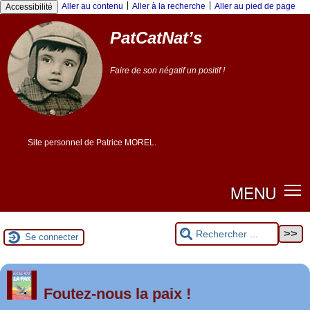
Panneau de gestion des cookies
|
|
Aller au contenu
Aller à la recherche
Aller au pied de page
Accessibilité
PatCatNat’s
Faire de son négatif un positif !
Site personnel de Patrice MOREL.
MENU
Se connecter
er
1
Foutez-nous la paix !
mai 2026 à Saint-Nazaire