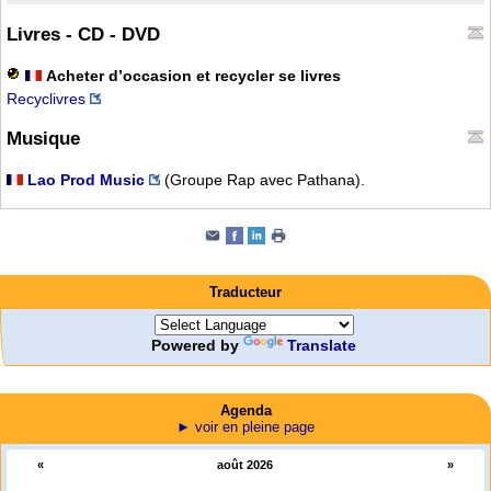
Livres - CD - DVD
Acheter d’occasion et recycler se livres
Recyclivres
Musique
Lao Prod Music
(Groupe Rap avec Pathana).
Traducteur
Powered by
Translate
Agenda
► voir en pleine page
«
août 2026
»