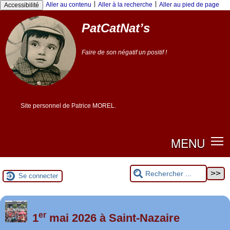
Panneau de gestion des cookies
|
|
Aller au contenu
Aller à la recherche
Aller au pied de page
Accessibilité
PatCatNat’s
Faire de son négatif un positif !
Site personnel de Patrice MOREL.
MENU
Se connecter
er
Foutez-nous la paix !
1
mai 2026 à Saint-Nazaire