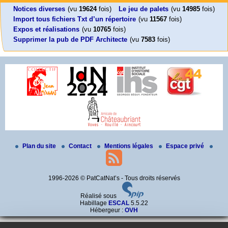
Emmanuel (…)
un (…)
Notices diverses
(vu
19624
fois)
Le jeu de palets
(vu
14985
fois)
Import tous fichiers Txt d’un répertoire
(vu
11567
fois)
Expos et réalisations
(vu
10765
fois)
Supprimer la pub de PDF Architecte
(vu
7583
fois)
Plan du site
Contact
Mentions légales
Espace privé
1996-2026 © PatCatNat’s - Tous droits réservés
Réalisé sous
Habillage
ESCAL
5.5.22
Hébergeur :
OVH