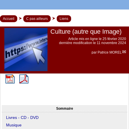
Accueil
C pas ailleurs
Liens
Culture (autre que Image)
Article mis en ligne le
25 février 2020
dernière modification le 11 novembre 2024
par
Patrice MOREL
Sommaire
Livres - CD - DVD
Musique