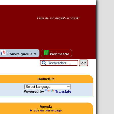
Faire de son négatif un positif !
L’ouvre gueule
Webmestre
▼
Traducteur
Powered by
Translate
Agenda
► voir en pleine page