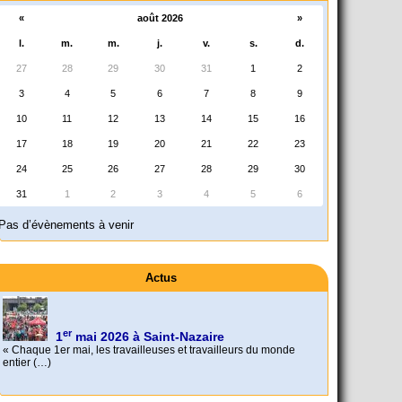
«
août 2026
»
l.
m.
m.
j.
v.
s.
d.
27
28
29
30
31
1
2
3
4
5
6
7
8
9
10
11
12
13
14
15
16
17
18
19
20
21
22
23
24
25
26
27
28
29
30
31
1
2
3
4
5
6
Pas d’évènements à venir
Actus
er
1
mai 2026 à Saint-Nazaire
« Chaque 1er mai, les travailleuses et travailleurs du monde
entier (…)