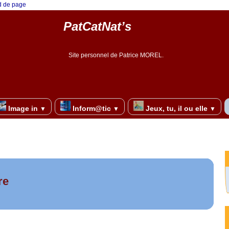
ed de page
PatCatNat’s
Site personnel de Patrice MOREL.
Image in
Inform@tic
Jeux, tu, il ou elle
▼
▼
▼
re