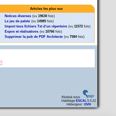
Activités
Mon CV... Cette perle indique une nouveauté, ou le dernier
Foutez-nous la paix !
Leonard Peltier libre !
En Pays-de-la-Loire le couperet est
travail (…)
Articles les plus vus
Aujourd’hui, mercredi 18 mars 2026, le président de la
Leonard Peltier, un Amérindien condamné deux fois à la prison à
tombé !
République Emmanuel (…)
vie pour un (…)
« La présidente Horizons de la région Pays de la Loire veut faire
Notices diverses
(vu
19630
fois)
voter ce (…)
Le jeu de palets
(vu
14985
fois)
Import tous fichiers Txt d’un répertoire
(vu
11572
fois)
Expos et réalisations
(vu
10766
fois)
Supprimer la pub de PDF Architecte
(vu
7584
fois)
Réalisé sous
Habillage
ESCAL
5.5.22
Hébergeur :
OVH