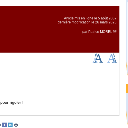
Article mis en ligne le
5 août 2007
dernière modification le 26 mars 2023
par
Patrice MOREL
pour rigoler !