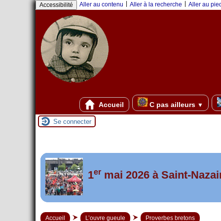
Panneau de gestion des cookies
|
|
Aller au contenu
Aller à la recherche
Aller au pi
Accessibilité
Accueil
C pas ailleurs
▼
Se connecter
er
Foutez-nous la paix !
1
mai 2026 à Saint-Nazai
Accueil
L’ouvre gueule
Proverbes bretons