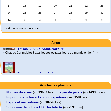
17
18
19
20
21
22
23
24
25
26
27
28
29
30
31
1
2
3
4
5
6
Pas d’évènements à venir
Actus
Foutez-nous la paix !
Aujourd’hui, mercredi 18 mars 2026, le président de la République
Emmanuel (…)
Activités
Mon CV... Cette perle indique une nouveauté, ou le dernier travail (…)
er
1
Leonard Peltier libre !
En Pays-de-la-Loire le couperet est tombé !
mai 2026 à Saint-Nazaire
Articles les plus vus
« Chaque 1er mai, les travailleuses et travailleurs du monde entier (…)
Leonard Peltier, un Amérindien condamné deux fois à la prison à vie pour
« La présidente Horizons de la région Pays de la Loire veut faire voter ce (…)
un (…)
Notices diverses
(vu
19637
fois)
Le jeu de palets
(vu
14993
fois)
Import tous fichiers Txt d’un répertoire
(vu
11581
fois)
Expos et réalisations
(vu
10776
fois)
Supprimer la pub de PDF Architecte
(vu
7591
fois)