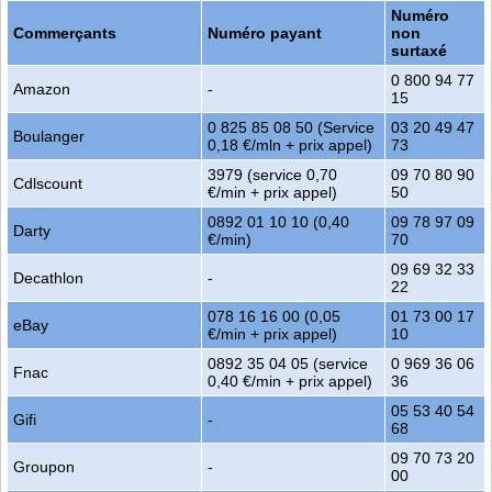
Numéro
Commerçants
Numéro payant
non
surtaxé
0 800 94 77
Amazon
-
15
0 825 85 08 50 (Service
03 20 49 47
Boulanger
0,18 €/mln + prix appel)
73
3979 (service 0,70
09 70 80 90
Cdlscount
€/min + prix appel)
50
0892 01 10 10 (0,40
09 78 97 09
Darty
€/min)
70
09 69 32 33
Decathlon
-
22
078 16 16 00 (0,05
01 73 00 17
eBay
€/min + prix appel)
10
0892 35 04 05 (service
0 969 36 06
Fnac
0,40 €/min + prix appel)
36
05 53 40 54
Gifi
-
68
09 70 73 20
Groupon
-
00