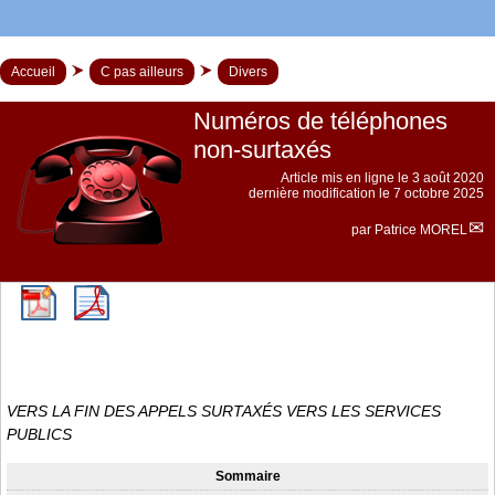
Accueil
C pas ailleurs
Divers
Numéros de téléphones
non-surtaxés
Article mis en ligne le
3 août 2020
dernière modification le 7 octobre 2025
par
Patrice MOREL
VERS LA FIN DES APPELS SURTAXÉS VERS LES SERVICES
PUBLICS
Sommaire