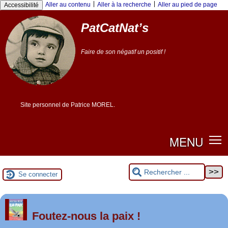
|
|
Aller au contenu
Aller à la recherche
Aller au pied de page
Accessibilité
PatCatNat’s
Faire de son négatif un positif !
Site personnel de Patrice MOREL.
MENU
Se connecter
er
1
Foutez-nous la paix !
mai 2026 à Saint-Nazaire