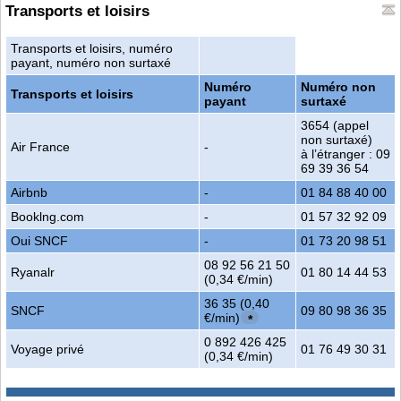
Transports et loisirs
Transports et loisirs, numéro
payant, numéro non surtaxé
Numéro
Numéro non
Transports et loisirs
payant
surtaxé
3654 (appel
non surtaxé)
Air France
-
à l’étranger : 09
69 39 36 54
Airbnb
-
01 84 88 40 00
Booklng.com
-
01 57 32 92 09
Oui SNCF
-
01 73 20 98 51
08 92 56 21 50
Ryanalr
01 80 14 44 53
(0,34 €/min)
36 35 (0,40
SNCF
09 80 98 36 35
€/min)
*
0 892 426 425
Voyage privé
01 76 49 30 31
(0,34 €/min)