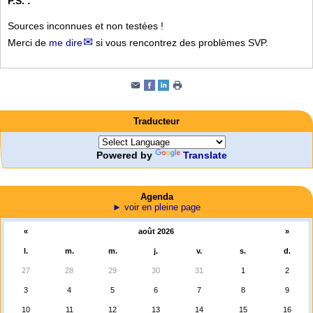
P.S. :
Sources inconnues et non testées !
Merci de
me dire
si vous rencontrez des problèmes SVP.
Traducteur
Powered by
Translate
Agenda
► voir en pleine page
«
août 2026
»
l.
m.
m.
j.
v.
s.
d.
27
28
29
30
31
1
2
3
4
5
6
7
8
9
10
11
12
13
14
15
16