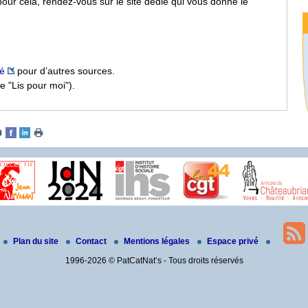
pour cela, rendez-vous sur le site dédié qui vous donne le
té
pour d’autres sources.
e "Lis pour moi").
Plan du site
Contact
Mentions légales
Espace privé
1996-2026 © PatCatNat’s - Tous droits réservés