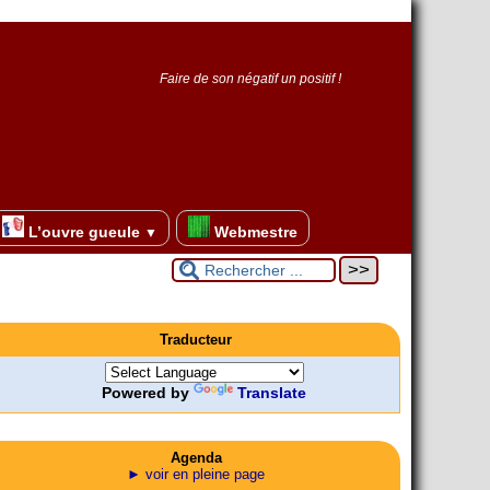
Faire de son négatif un positif !
L’ouvre gueule
Webmestre
▼
Traducteur
Powered by
Translate
Agenda
► voir en pleine page