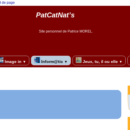
ed de page
PatCatNat’s
Site personnel de Patrice MOREL.
Image in
Inform@tic
Jeux, tu, il ou elle
▼
▼
▼
re