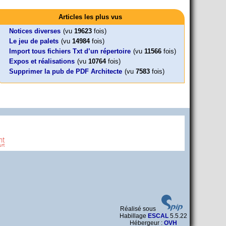
Activités
Mon CV... Cette perle indique une nouveauté, ou le dernier
Foutez-nous la paix !
Leonard Peltier libre !
En Pays-de-la-Loire le couperet est
travail (…)
Articles les plus vus
Aujourd’hui, mercredi 18 mars 2026, le président de la
Leonard Peltier, un Amérindien condamné deux fois à la prison à
tombé !
République Emmanuel (…)
vie pour un (…)
« La présidente Horizons de la région Pays de la Loire veut faire
Notices diverses
(vu
19623
fois)
voter ce (…)
Le jeu de palets
(vu
14984
fois)
Import tous fichiers Txt d’un répertoire
(vu
11566
fois)
Expos et réalisations
(vu
10764
fois)
Supprimer la pub de PDF Architecte
(vu
7583
fois)
Réalisé sous
Habillage
ESCAL
5.5.22
Hébergeur :
OVH