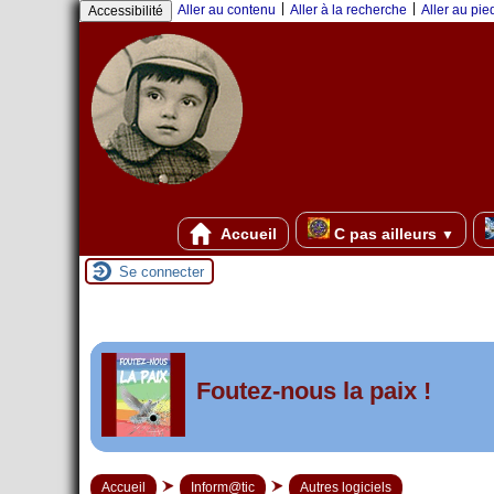
Panneau de gestion des cookies
|
|
Aller au contenu
Aller à la recherche
Aller au pi
Accessibilité
Accueil
C pas ailleurs
▼
Se connecter
er
1
Foutez-nous la paix !
mai 2026 à Saint-Nazai
Accueil
Inform@tic
Autres logiciels