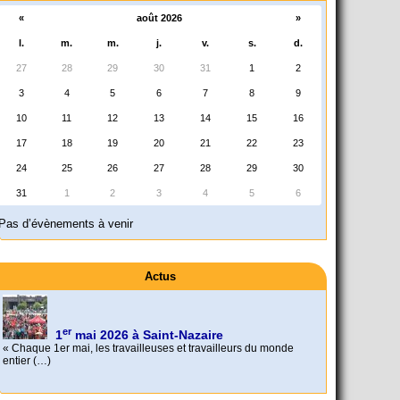
«
août 2026
»
l.
m.
m.
j.
v.
s.
d.
27
28
29
30
31
1
2
3
4
5
6
7
8
9
10
11
12
13
14
15
16
17
18
19
20
21
22
23
24
25
26
27
28
29
30
31
1
2
3
4
5
6
Pas d’évènements à venir
Actus
er
1
mai 2026 à Saint-Nazaire
« Chaque 1er mai, les travailleuses et travailleurs du monde
entier (…)