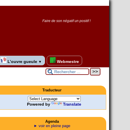
Faire de son négatif un positif !
L’ouvre gueule
Webmestre
▼
Traducteur
Powered by
Translate
Agenda
► voir en pleine page