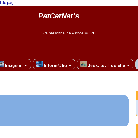
ed de page
PatCatNat’s
Site personnel de Patrice MOREL.
Image in
Inform@tic
Jeux, tu, il ou elle
▼
▼
▼
re