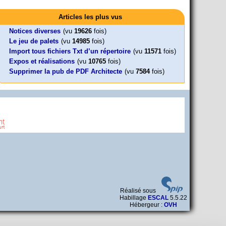
Activités
Mon CV... Cette perle indique une nouveauté, ou le dernier
Foutez-nous la paix !
Leonard Peltier libre !
En Pays-de-la-Loire le couperet est
travail (…)
Articles les plus vus
Aujourd’hui, mercredi 18 mars 2026, le président de la
Leonard Peltier, un Amérindien condamné deux fois à la prison à
tombé !
République Emmanuel (…)
vie pour un (…)
« La présidente Horizons de la région Pays de la Loire veut faire
Notices diverses
(vu
19626
fois)
voter ce (…)
Le jeu de palets
(vu
14985
fois)
Import tous fichiers Txt d’un répertoire
(vu
11571
fois)
Expos et réalisations
(vu
10765
fois)
Supprimer la pub de PDF Architecte
(vu
7584
fois)
Réalisé sous
Habillage
ESCAL
5.5.22
Hébergeur :
OVH