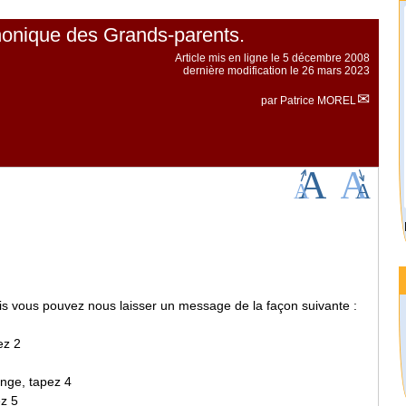
honique des Grands-parents.
Article mis en ligne le
5 décembre 2008
dernière modification le 26 mars 2023
par
Patrice MOREL
s vous pouvez nous laisser un message de la façon suivante :
ez 2
inge, tapez 4
ez 5