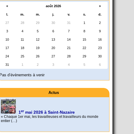
«
août 2026
»
l.
m.
m.
j.
v.
s.
d.
27
28
29
30
31
1
2
3
4
5
6
7
8
9
10
11
12
13
14
15
16
17
18
19
20
21
22
23
24
25
26
27
28
29
30
31
1
2
3
4
5
6
Pas d’évènements à venir
Actus
er
1
mai 2026 à Saint-Nazaire
« Chaque 1er mai, les travailleuses et travailleurs du monde
entier (…)