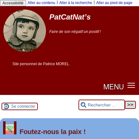
|
|
Aller au contenu
Aller à la recherche
Aller au pied de page
Accessibilité
PatCatNat’s
Faire de son négatif un positif !
Site personnel de Patrice MOREL.
MENU
Se connecter
er
1
Foutez-nous la paix !
mai 2026 à Saint-Nazaire