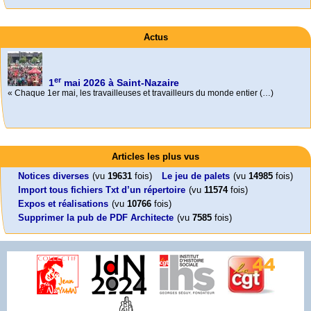
Actus
er
1
mai 2026 à Saint-Nazaire
« Chaque 1er mai, les travailleuses et travailleurs du monde entier (…)
Activités
Foutez-nous la paix !
Mon CV... Cette perle indique une nouveauté, ou le dernier travail (…)
Aujourd’hui, mercredi 18 mars 2026, le président de la République
Leonard Peltier libre !
En Pays-de-la-Loire le couperet est tombé !
Articles les plus vus
Emmanuel (…)
Leonard Peltier, un Amérindien condamné deux fois à la prison à vie pour
« La présidente Horizons de la région Pays de la Loire veut faire voter ce (…)
un (…)
Notices diverses
(vu
19631
fois)
Le jeu de palets
(vu
14985
fois)
Import tous fichiers Txt d’un répertoire
(vu
11574
fois)
Expos et réalisations
(vu
10766
fois)
Supprimer la pub de PDF Architecte
(vu
7585
fois)