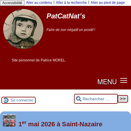
Panneau de gestion des cookies
|
|
Aller au contenu
Aller à la recherche
Aller au pied de page
Accessibilité
PatCatNat’s
Faire de son négatif un positif !
Site personnel de Patrice MOREL.
MENU
Se connecter
er
Foutez-nous la paix !
1
mai 2026 à Saint-Nazaire