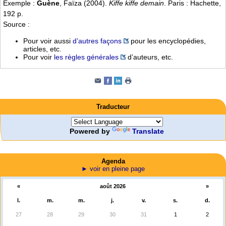
Exemple :
Guène
, Faïza (2004).
Kiffe kiffe demain
. Paris : Hachette,
192 p.
Source :
Pour voir aussi
d’autres façons
pour les encyclopédies,
articles, etc.
Pour voir
les règles générales
d’auteurs, etc.
Traducteur
Powered by
Translate
Agenda
► voir en pleine page
«
août 2026
»
l.
m.
m.
j.
v.
s.
d.
27
28
29
30
31
1
2