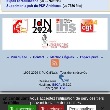
Expos et réalisations
(vu
10769
fois)
Supprimer la pub de PDF Architecte
(vu
7586
fois)
Plan du site
Contact
Mentions légales
Espace privé
1996-2026 © PatCatNat’s - Tous droits réservés
Réalisé sous
Habillage
ESCAL
5.5.22
Hébergeur :
OVH
En continuant
vous acceptez l'utilisation de services tiers
de défiler,
pouvant installer des cookies
X
Ma
Tout accepter
Tout refuser
Personnaliser