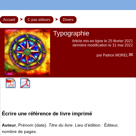
Accueil
C pas ailleurs
Divers
Typographie
Article mis en ligne le
25 février 2021
dernière modification le 31 mai 2022
par
Patrice MOREL
Écrire une référence de livre imprimé
Auteur
, Prénom (date).
Titre du livre
. Lieu d’édition : Éditeur,
nombre de pages.