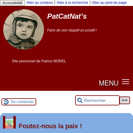
Panneau de gestion des cookies
|
|
Aller au contenu
Aller à la recherche
Aller au pied de page
Accessibilité
PatCatNat’s
Faire de son négatif un positif !
Site personnel de Patrice MOREL.
MENU
Se connecter
er
1
Foutez-nous la paix !
mai 2026 à Saint-Nazaire