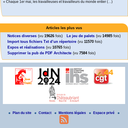
« Chaque 1er mai, les travailleuses et travailleurs du monde entier (…)
Activités
Mon CV... Cette perle indique une nouveauté, ou le dernier travail (…)
Foutez-nous la paix !
Leonard Peltier libre !
En Pays-de-la-Loire le couperet est tombé !
Articles les plus vus
Aujourd’hui, mercredi 18 mars 2026, le président de la République
Leonard Peltier, un Amérindien condamné deux fois à la prison à vie pour
« La présidente Horizons de la région Pays de la Loire veut faire voter ce (…)
Emmanuel (…)
un (…)
Notices diverses
(vu
19626
fois)
Le jeu de palets
(vu
14985
fois)
Import tous fichiers Txt d’un répertoire
(vu
11570
fois)
Expos et réalisations
(vu
10765
fois)
Supprimer la pub de PDF Architecte
(vu
7584
fois)
Plan du site
Contact
Mentions légales
Espace privé