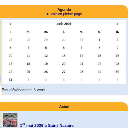
Agenda
► voir en pleine page
«
août 2026
»
l.
m.
m.
j.
v.
s.
d.
27
28
29
30
31
1
2
3
4
5
6
7
8
9
10
11
12
13
14
15
16
17
18
19
20
21
22
23
24
25
26
27
28
29
30
31
1
2
3
4
5
6
Pas d’évènements à venir
Actus
er
1
mai 2026 à Saint-Nazaire