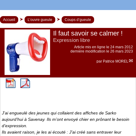
Accueil
L’ouvre gueule
Coups d’gueule
Il faut savoir se calmer !
Expression libre
Article mis en ligne le
24 mars 2012
dernière modification le 26 mars 2023
par
Patrice MOREL
J’ai engueulé des jeunes qui collaient des affiches de Sarko
aujourd’hui à Savenay. Ils m’ont envoyé chier en prônant le besoin
d’expression.
Ils avaient raison, je les ai écouté : J’ai créé sans entraver leur