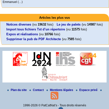
Activités
Mon CV... Cette perle indique une nouveauté, ou le dernier travail (…)
er
1
Leonard Peltier libre !
En Pays-de-la-Loire le couperet est tombé !
mai 2026 à Saint-Nazaire
Articles les plus vus
« Chaque 1er mai, les travailleuses et travailleurs du monde entier (…)
Leonard Peltier, un Amérindien condamné deux fois à la prison à vie pour
« La présidente Horizons de la région Pays de la Loire veut faire voter ce (…)
un (…)
Notices diverses
(vu
19632
fois)
Le jeu de palets
(vu
14987
fois)
Import tous fichiers Txt d’un répertoire
(vu
11575
fois)
Expos et réalisations
(vu
10766
fois)
Supprimer la pub de PDF Architecte
(vu
7585
fois)
Plan du site
Contact
Mentions légales
Espace privé
1996-2026 © PatCatNat’s - Tous droits réservés