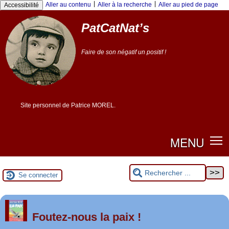
|
|
Aller au contenu
Aller à la recherche
Aller au pied de page
Accessibilité
PatCatNat’s
Faire de son négatif un positif !
Site personnel de Patrice MOREL.
MENU
Se connecter
er
1
Foutez-nous la paix !
mai 2026 à Saint-Nazaire