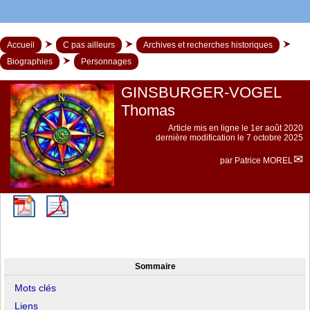
Accueil
C pas ailleurs
Archives et recherches historiques
Biographies
Personnages
GINSBURGER-VOGEL
Thomas
Article mis en ligne le
1er août 2020
dernière modification le 7 octobre 2025
par
Patrice MOREL
Sommaire
Mots clés
Liens