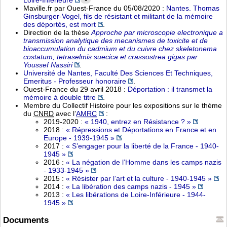
*
Maville.fr par Ouest-France du 05/08/2020 :
Nantes. Thomas
Ginsburger-Vogel, fils de résistant et militant de la mémoire
des déportés, est mort
.
Direction de la thèse
Approche par microscopie electronique a
transmission analytique des mecanismes de toxicite et de
bioaccumulation du cadmium et du cuivre chez skeletonema
costatum, tetraselmis suecica et crassostrea gigas par
Youssef Nassiri
.
Université de Nantes, Faculté Des Sciences Et Techniques,
Emeritus - Professeur honoraire
.
Ouest-France du 29 avril 2018 :
Déportation : il transmet la
mémoire à double titre
.
Membre du Collectif Histoire pour les expositions sur le thème
du
CNRD
avec l’
AMRC
:
2019-2020 :
« 1940, entrez en Résistance ? »
2018 :
« Répressions et Déportations en France et en
Europe - 1939-1945 »
2017 :
« S’engager pour la liberté de la France - 1940-
1945 »
2016 :
« La négation de l’Homme dans les camps nazis
- 1933-1945 »
2015 :
« Résister par l’art et la culture - 1940-1945 »
2014 :
« La libération des camps nazis - 1945 »
2013 :
« Les libérations de Loire-Inférieure - 1944-
1945 »
Documents