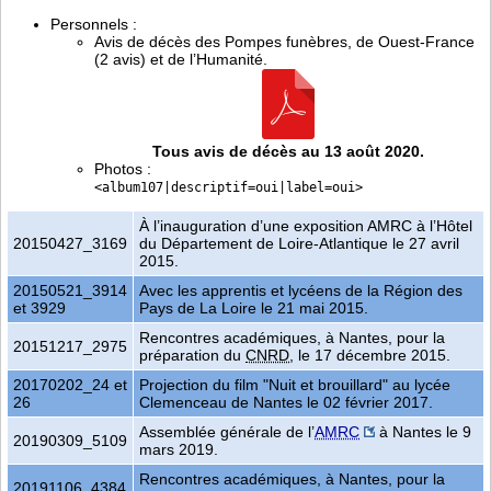
Personnels :
Avis de décès des Pompes funèbres, de Ouest-France
(2 avis) et de l’Humanité.
Tous avis de décès au 13 août 2020.
Photos :
<album107|descriptif=oui|label=oui>
À l’inauguration d’une exposition AMRC à l’Hôtel
20150427_3169
du Département de Loire-Atlantique le 27 avril
2015.
20150521_3914
Avec les apprentis et lycéens de la Région des
et 3929
Pays de La Loire le 21 mai 2015.
Rencontres académiques, à Nantes, pour la
20151217_2975
préparation du
CNRD
, le 17 décembre 2015.
20170202_24 et
Projection du film "Nuit et brouillard" au lycée
26
Clemenceau de Nantes le 02 février 2017.
Assemblée générale de l’
AMRC
à Nantes le 9
20190309_5109
mars 2019.
Rencontres académiques, à Nantes, pour la
20191106_4384